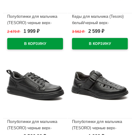
Полуботинки для мальчика
Кеды для мальчика (Tesoro)
(TESORO) черные верх-
белый/черный верх-
искусственный нубук
искуственная кожа
1 999
2 599
2 479
₽
3 562
₽
₽
₽
подкладка-натуральная кожа
подкладка-текстиль артикул
артикул 148629/10-02
138678/01-02
В наличии
В наличии
Полуботинки для мальчика
Полуботинки для мальчика
(TESORO) черные верх-
(TESORO) черные верх-
искусственная кожа
искусственная кожа