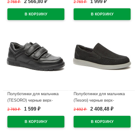
2 566,80
1 999
2 768
₽
2 769
₽
₽
₽
подкладка-текстиль/
подкладка-текстиль/
натуральная кожа артикул
натуральная кожа артикул
138669/04-01
138663/12-01
В наличии
В наличии
Полуботинки для мальчика
Полуботинки для мальчика
(TESORO) черные верх-
(Tesoro) черные верх-
искусственная кожа
искусственный нубук
1 599
2 408,48
2 769
₽
2 692
₽
₽
₽
подкладка-текстиль/
подкладка-натуральная кожа
натуральная кожа артикул
размер 30-35 арт.138661/06-01
138652/09-01
В наличии
В наличии