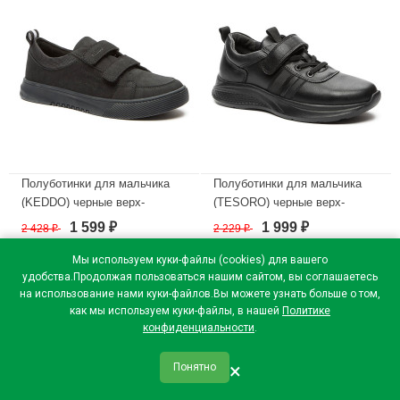
Полуботинки для мальчика
Полуботинки для мальчика
(KEDDO) черные верх-
(TESORO) черные верх-
искусственный нубук
искусственная кожа
1 599
1 999
2 428
₽
2 229
₽
₽
₽
подкладка-натуральная кожа
подкладка-натуральная кожа
размерный ряд 33-38 артикул
размерный ряд 33-38 артикул
Мы используем куки-файлы (cookies) для вашего
538279/05-01
138676/03-01
удобства.Продолжая пользоваться нашим сайтом, вы соглашаетесь
на использование нами куки-файлов.Вы можете узнать больше о том,
В наличии
В наличии
как мы используем куки-файлы, в нашей
Политике
конфиденциальности
.
×
Понятно
qr_code
home
favorite
verified
person
Главная
Закладки
Мои купоны
Профиль