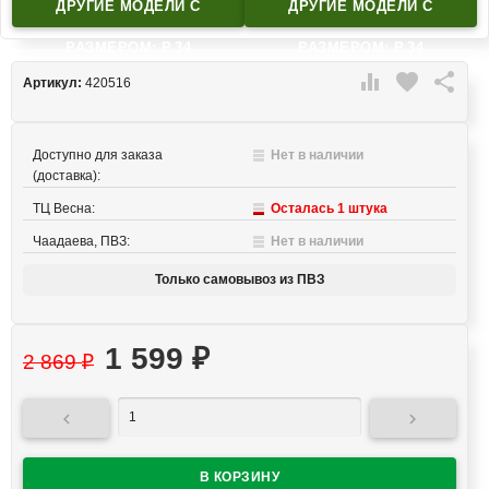
ДРУГИЕ МОДЕЛИ C
ДРУГИЕ МОДЕЛИ C
РАЗМЕРОМ: Р.34
РАЗМЕРОМ: Р.34

favorite

Артикул:
420516
Доступно для заказа
Нет в наличии
(доставка):
ТЦ Весна:
Осталась 1 штука
Чаадаева, ПВЗ:
Нет в наличии
Только самовывоз из ПВЗ
1 599
₽
2 869
₽

