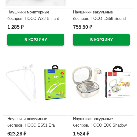
Наушники мониторные
Наушники вакуумные
беспров. HOCO W23 Briliant
беспров. HOCO ES58 Sound
sound цв.белый
tide sports цв.черный
1 285
755,50
₽
₽
В наличии
В наличии
Наушники вакуумные
Наушники вакуумные
беспров. HOCO ES51 Era
беспров. HOCO EQ6 Shadow
sports цв.белый
true wireless BT headset
623,28
1 524
₽
₽