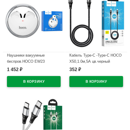
Наушники вакуумные
Кабель Type-C -Type-C HOCO
беспров.HOCO EW23
X50,1.0м,5А цв.черный
цв.серебристый
1 452
352
₽
₽
В наличии
В наличии