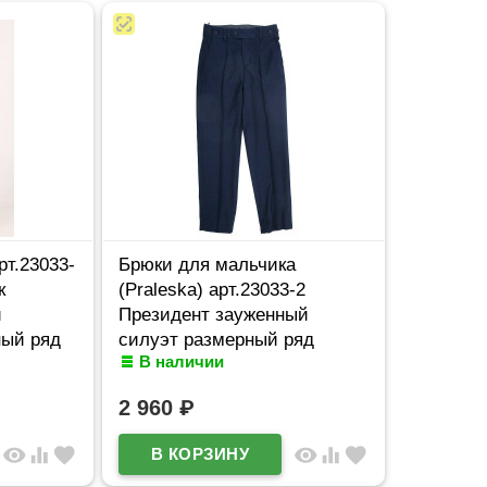
рт.23033-
Брюки для мальчика
к
(Praleska) арт.23033-2
и
Президент зауженный
ный ряд
силуэт размерный ряд
В наличии
синий
28/122-46/182 цвет синий
2 960
₽
visibility
equalizer
favorite
visibility
equalizer
favorite