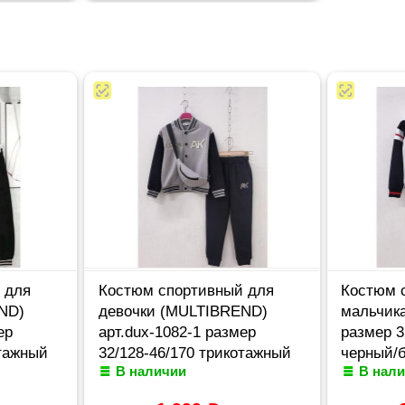
 для
Костюм спортивный для
Костюм 
ND)
девочки (MULTIBREND)
мальчика
ер
арт.dux-1082-1 размер
размер 3
отажный
32/128-46/170 трикотажный
черный/
В наличии
В нал
цвет мятный