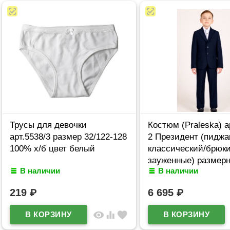
Трусы для девочки
Костюм (Praleska) а
арт.5538/3 размер 32/122-128
2 Президент (пиджа
100% х/б цвет белый
классический/брюк
зауженные) размер
В наличии
В наличии
28/122-46/182 цвет 
219
₽
6 695
₽
visibility
equalizer
favorite