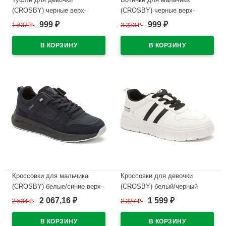
(CROSBY) черные верх-
(CROSBY) черные верх-
искусственный нубук
искусственная кожа
999
999
1 637
₽
3 233
₽
₽
₽
подкладка-натуральная кожа
подкладка-байка артикул
размерный ряд 34-
248298/02-01
38арт.248002/03-04
В наличии
В наличии
Кроссовки для мальчика
Кроссовки для девочки
(CROSBY) белые/синие верх-
(CROSBY) белый/черный
искусственная кожа+сетка
верх-искусственная кожа/
2 067,16
1 599
2 534
₽
2 227
₽
₽
₽
подкладка-текстиль размер
сетка подкладка-сетка
38-41 арт.248045/03-02
арт.248039/04-01