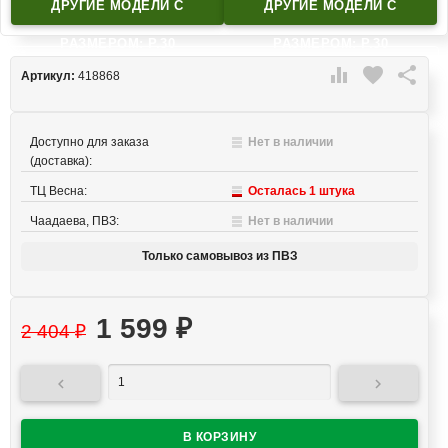
ДРУГИЕ МОДЕЛИ C
ДРУГИЕ МОДЕЛИ C
РАЗМЕРОМ: Р.30
РАЗМЕРОМ: Р.30

favorite

Артикул:
418868
Доступно для заказа
Нет в наличии
(доставка):
ТЦ Весна:
Осталась 1 штука
Чаадаева, ПВЗ:
Нет в наличии
Только самовывоз из ПВЗ
1 599
₽
2 404
₽

