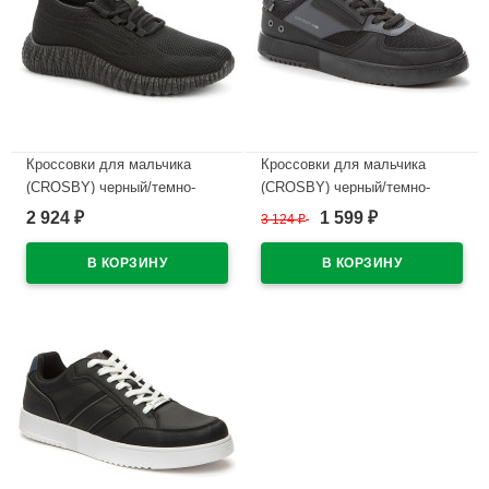
Кроссовки для мальчика
Кроссовки для мальчика
(CROSBY) черный/темно-
(CROSBY) черный/темно-
серый верх-искуственная
серый верх-искуственная
2 924
1 599
₽
3 124
₽
₽
кожа подкладка-текстиль
кожа подкладка-текстиль
артикул 447007/03-01
артикул 447002/04-02
В наличии
В наличии