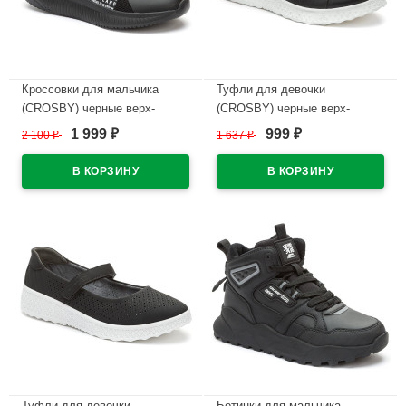
Кроссовки для мальчика
Туфли для девочки
(CROSBY) черные верх-
(CROSBY) черные верх-
искусственная кожа+сетка
искусственный нубук
1 999
999
2 100
₽
1 637
₽
₽
₽
подкладка-текстиль артикул
подкладка-натуральная кожа
248052/04-02
размерный ряд 33-38
арт.248002/06-03
В наличии
В наличии
Туфли для девочки
Ботинки для мальчика