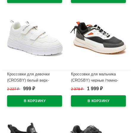
В наличии
В наличии
Кроссовки для девочки
Кроссовки для мальчика
(CROSBY) белый верх-
(CROSBY) черные /темно-
искусственная кожа/сетка
серый верх-искусственный
999
1 999
2 227
₽
2 378
₽
₽
₽
подкладка-сетка
нубук подкладка-
арт.248039/02-02
искусственная кожа
размерный ряд 38-41
В наличии
арт.248013/06-04
В наличии