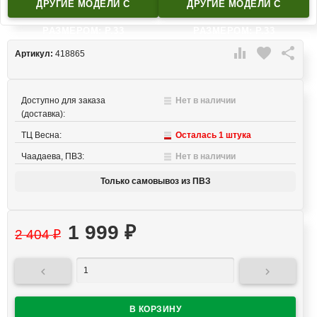
ДРУГИЕ МОДЕЛИ C
ДРУГИЕ МОДЕЛИ C
РАЗМЕРОМ: Р.33
РАЗМЕРОМ: Р.33

favorite

Артикул:
418865
Доступно для заказа
Нет в наличии
(доставка):
ТЦ Весна:
Осталась 1 штука
Чаадаева, ПВЗ:
Нет в наличии
Только самовывоз из ПВЗ
1 999
₽
2 404
₽

