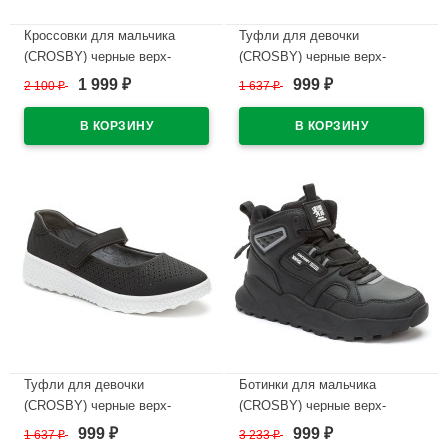
Кроссовки для мальчика
Туфли для девочки
(CROSBY) черные верх-
(CROSBY) черные верх-
искусственная кожа+сетка
искусственный нубук
1 999
999
2 100
₽
1 637
₽
₽
₽
подкладка-текстиль артикул
подкладка-натуральная кожа
248052/04-02
размерный ряд 33-38
арт.248002/06-03
В наличии
В наличии
Туфли для девочки
Ботинки для мальчика
(CROSBY) черные верх-
(CROSBY) черные верх-
искусственный нубук
искусственная кожа
999
999
1 637
₽
3 233
₽
₽
₽
подкладка-натуральная кожа
подкладка-байка артикул