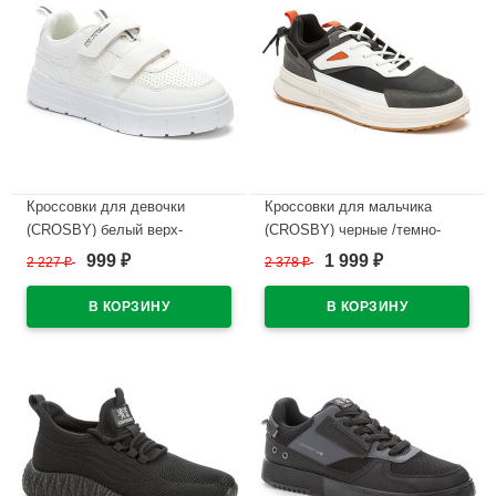
Кроссовки для девочки
Кроссовки для мальчика
(CROSBY) белый верх-
(CROSBY) черные /темно-
искусственная кожа/сетка
серый верх-искусственный
999
1 999
2 227
₽
2 378
₽
₽
₽
подкладка-сетка
нубук подкладка-
арт.248039/02-02
искусственная кожа
размерный ряд 38-41
В наличии
арт.248013/06-04
В наличии