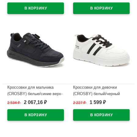
размерный ряд 34-
248298/02-01
38арт.248002/03-04
В наличии
В наличии
Кроссовки для мальчика
Кроссовки для девочки
(CROSBY) белые/синие верх-
(CROSBY) белый/черный
искусственная кожа+сетка
верх-искусственная кожа/
2 067,16
1 599
2 534
₽
2 227
₽
₽
₽
подкладка-текстиль размер
сетка подкладка-сетка
38-41 арт.248045/03-02
арт.248039/04-01
В наличии
В наличии