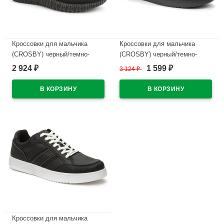
Кроссовки для мальчика
Кроссовки для мальчика
(CROSBY) черный/темно-
(CROSBY) черный/темно-
серый верх-искуственная
серый верх-искуственная
2 924
1 599
₽
3 124
₽
₽
кожа подкладка-текстиль
кожа подкладка-текстиль
артикул 447007/03-01
артикул 447002/04-02
В наличии
В наличии
Кроссовки для мальчика