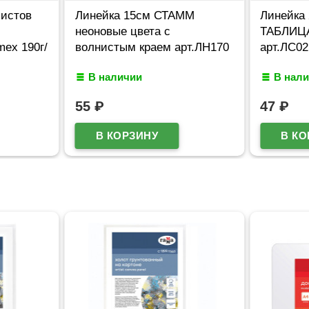
листов
Линейка 15см СТАММ
Линейка
неоновые цвета с
ТАБЛИЦ
mex 190г/
волнистым краем арт.ЛН170
арт.ЛС02
В наличии
В нал
55
₽
47
₽