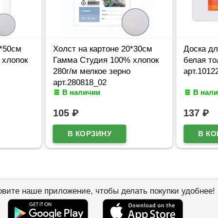
0*50см
Холст на картоне 20*30см
Доска дл
 хлопок
Гамма Студия 100% хлопок
белая то
280г/м мелкое зерно
арт.1012
арт.280818_02
В наличии
В нал
105
₽
137
₽
овите наше приложение, чтобы делать покупки удобнее!