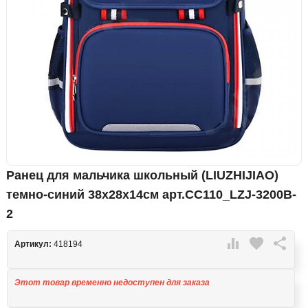
Ранец для мальчика школьный (LIUZHIJIAO)
темно-синий 38х28х14см арт.CC110_LZJ-3200B-
2

favorite

Артикул:
418194
Этот товар временно недоступен для заказа