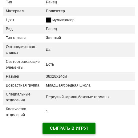
Тип
Ранец
Материал
Полиэстер
Цвет
мультиколор
Вид
Ранец
Тип каркаса
Жесткий
Ортопедическая
Да
спинка
Светоотражающие
Есть
элементы
Размер
38х28х14см
Возрастная группа
Младшая/средняя школа
Специальные
Передний карман,боковые карманы
отделения
Количество
1
отделений
СЫГРАТЬ В ИГРУ!