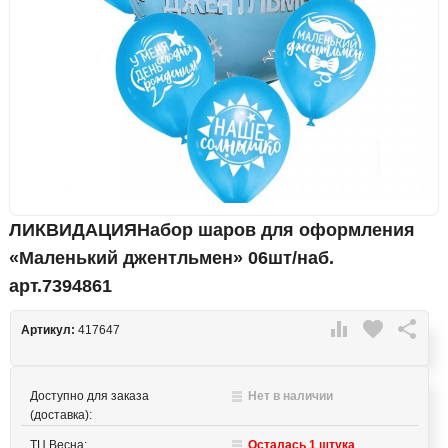
ЛИКВИДАЦИЯНабор шаров для оформления
«Маленький джентльмен» 06шт/наб.
арт.7394861

favorite

Артикул:
417647
Доступно для заказа
Нет в наличии
(доставка):
ТЦ Весна:
Осталась 1 штука