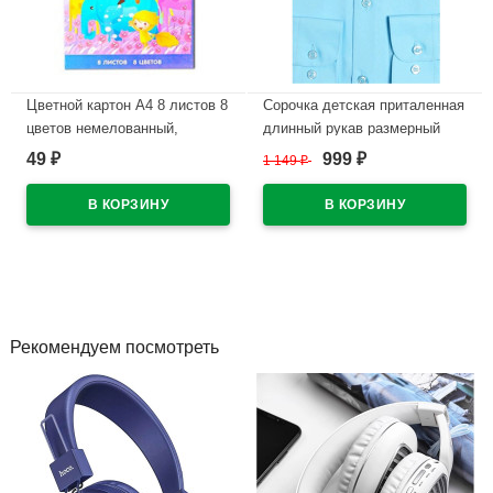
Цветной картон А4 8 листов 8
Сорочка детская приталенная
цветов немелованный,
длинный рукав размерный
односторонний РАША
ряд 29/116-122-36/158-164
49
999
₽
1 149
₽
₽
цвет бирюза Brostem
В наличии
арт.MO4721d**
В наличии
Рекомендуем посмотреть