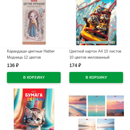
Карандаши цветные Hatber
Цветной картон А4 10 листов
Модница 12 цветов
10 цветов мелованный
заточенные трехгранные
двухсторонний Hatber Луна-
136
174
₽
₽
арт.CS_095277
парк в пакете
арт.10Кц4_36116
В наличии
В наличии