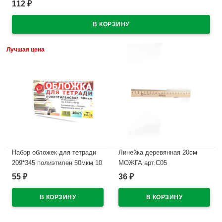
112
₽
Лучшая цена
Набор обложек для тетради
Линейка деревянная 20см
209*345 полиэтилен 50мкм 10
МОЖГА арт.С05
штук в наборе арт Т50-10
55
36
₽
₽
В наличии
В наличии