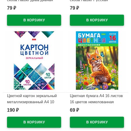
обложка мелованная бумага
красавица обложка
79
79
₽
₽
арт.48Т5В1
мелованный картон
арт.48Т5В1
В наличии
В наличии
Цветной картон зеркальный
Цветная бумага А4 16 листов
металлизированный А4 10
16 цветов немелованная
листов 10 цветов
двухсторонняя Hatber
190
69
₽
₽
односторонний Hatber
Рысенок на скобе
Мозаика в папке
арт.16Бц4_36117
арт.10Кц4мт_23734
В наличии