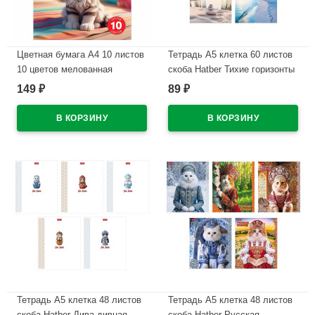
Цветная бумага А4 10 листов
Тетрадь А5 клетка 60 листов
10 цветов мелованная
скоба Hatber Тихие горизонты
двухсторонняя Hatber Скейт-
мелованный картон
149
89
₽
₽
дог в папке арт.10Бц4м_36610
ламинация софт тач
арт.60Т5В1
В наличии
В наличии
Тетрадь А5 клетка 48 листов
Тетрадь А5 клетка 48 листов
скоба Hatber Дива дивная
скоба Hatber Русская