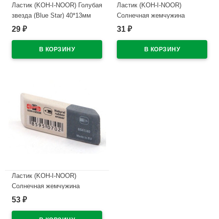
Ластик (KOH-I-NOOR) Голубая
Ластик (KOH-I-NOOR)
звезда (Blue Star) 40*13мм
Солнечная жемчужина
арт.6521/80-84
(Sunpearl) 41*14*8мм
29
31
₽
₽
арт.6541/80-84
В наличии
В наличии
Ластик (KOH-I-NOOR)
Солнечная жемчужина
(Sunpearl) 60*18мм
53
₽
арт.6541/40