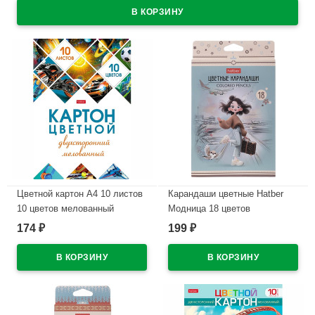
Цветной картон А4 10 листов
Карандаши цветные Hatber
10 цветов мелованный
Модница 18 цветов
двухсторонний Hatber
заточенные трехгранные
174
199
₽
₽
Мозаика в папке
арт.CS_095278
арт.10Кц4_25049
В наличии
В наличии