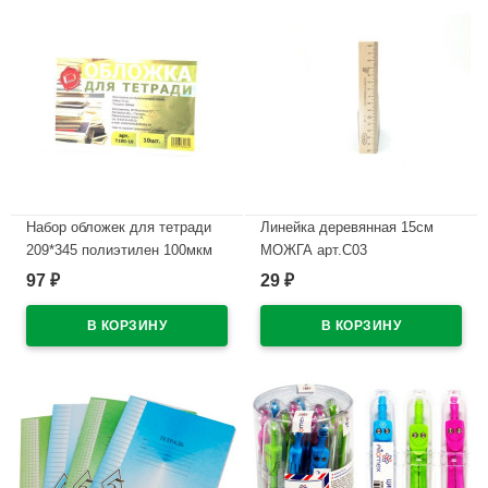
Набор обложек для тетради
Линейка деревянная 15см
209*345 полиэтилен 100мкм
МОЖГА арт.С03
10 штук в наборе арт Т100-10
97
29
₽
₽
В наличии
В наличии