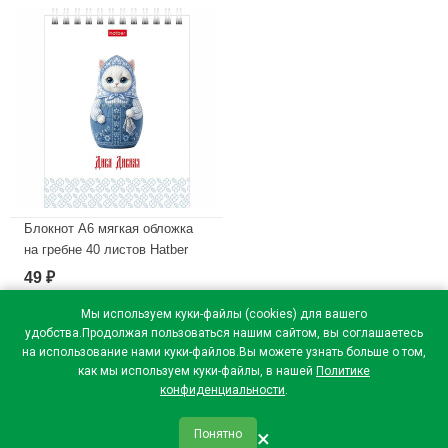
В наличии
Блокнот А6 мягкая обложка
на гребне 40 листов Hatber
Дива дивная клетка арт
49
₽
40Б6В1гр
Мы используем куки-файлы (cookies) для вашего
В наличии
удобства.Продолжая пользоваться нашим сайтом, вы соглашаетесь
на использование нами куки-файлов.Вы можете узнать больше о том,
как мы используем куки-файлы, в нашей
Политике
конфиденциальности
.
×
Понятно
qr_code