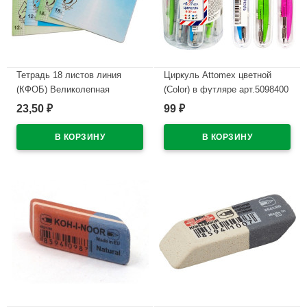
Тетрадь 18 листов линия
Циркуль Attomex цветной
(КФОБ) Великолепная
(Color) в футляре арт.5098400
пятерка ассорти арт TW 518
23,50
99
₽
₽
В наличии
O0 V5 1
В наличии