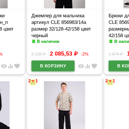
ки
Джемпер для мальчика
Брюки д
дн_п
артикул CLE 856983/14а
CLE 8569
8 цвет
размер 32/128-42/158 цвет
размерны
черный
42/158 ц
В наличии
В нал
2 085,53
₽
2%
2 139
₽
-2%
1 674
₽
visibility
equalizer
favorite
visibility
equalizer
favorite
2 + 1
2 + 1