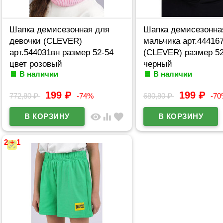
Шапка демисезонная для
Шапка демисезонна
девочки (CLEVER)
мальчика арт.44416
арт.544031вн размер 52-54
(CLEVER) размер 52
цвет розовый
черный
В наличии
В наличии
199
₽
199
₽
772,80
₽
-74%
680,80
₽
-7
visibility
equalizer
favorite
2 + 1