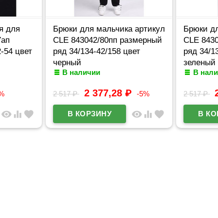
я для
Брюки для мальчика артикул
Брюки д
7ап
CLE 843042/80пп размерный
CLE 843
-54 цвет
ряд 34/134-42/158 цвет
ряд 34/1
черный
зеленый
В наличии
В нал
2 377,28
₽
0%
2 517
₽
-5%
2 517
₽
visibility
equalizer
favorite
visibility
equalizer
favorite