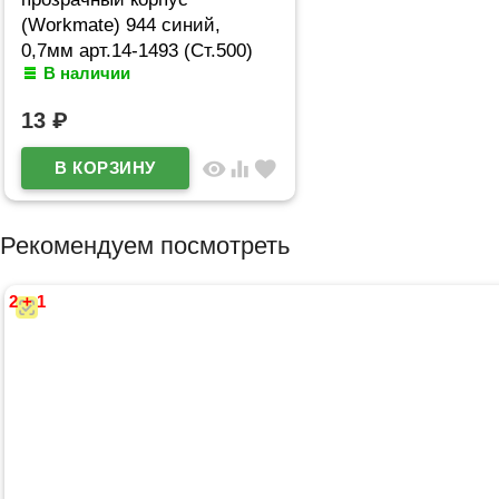
(Workmate) 944 синий,
0,7мм арт.14-1493 (Ст.500)
В наличии
13
₽
visibility
equalizer
favorite
Рекомендуем посмотреть
2 + 1