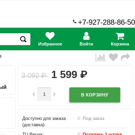
+7-927-288-86-50
Избранное
Войти
Корзина
в
₽
1 599
3 092
₽
вый


Доступно для заказа
Под заказ
(доставка):
ТЦ Весна:
Осталась 1 штука