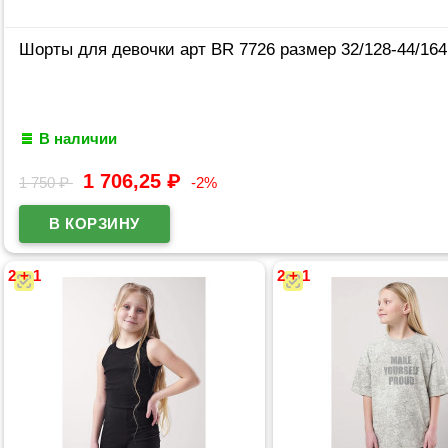
Шорты для девочки арт BR 7726 размер 32/128-44/164
В наличии
1 706,25
₽
1 750
₽
-2%
2 + 1
2 + 1