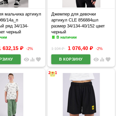
ля мальчика артикул
Джемпер для девочки
86/14а_п
артикул CLE 856884шл
й ряд 34/134-
размер 34/134-40/152 цвет
вет черный
черный
ичии
В наличии
1 632,15
₽
1 076,40
₽
-2%
1 104
₽
-2%
visibility
equalizer
favorite
visibility
equalizer
favorite
2 + 1