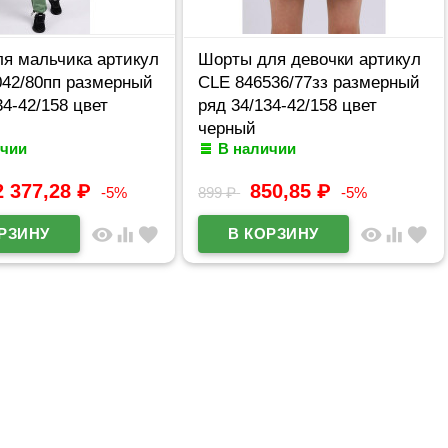
ля мальчика артикул
Шорты для девочки артикул
042/80пп размерный
CLE 846536/77зз размерный
34-42/158 цвет
ряд 34/134-42/158 цвет
черный
ичии
В наличии
2 377,28
₽
850,85
₽
-5%
899
₽
-5%
visibility
equalizer
favorite
visibility
equalizer
favorite