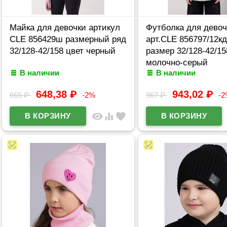
Майка для девочки артикул
Футболка для девоч
CLE 856429ш размерный ряд
арт.CLE 856797/12к
32/128-42/158 цвет черный
размер 32/128-42/15
молочно-серый
В наличии
В наличии
648,38
₽
943,02
₽
665
₽
-2%
967
₽
-
visibility
equalizer
favorite