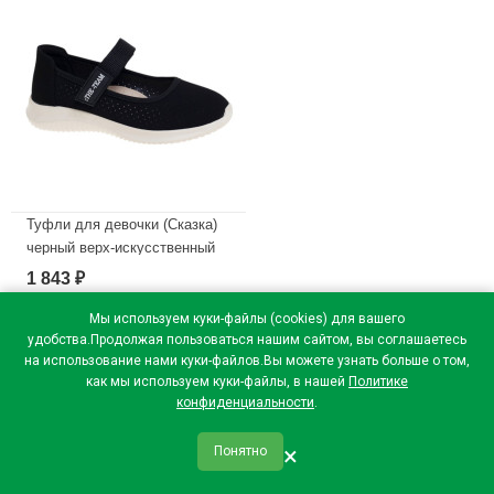
Туфли для девочки (Сказка)
черный верх-искусственный
нубук подкладка-натуральная
1 843
₽
кожа размерный ряд 32-37
арт.R211894732BK
Мы используем куки-файлы (cookies) для вашего
удобства.Продолжая пользоваться нашим сайтом, вы соглашаетесь
В наличии
на использование нами куки-файлов.Вы можете узнать больше о том,
как мы используем куки-файлы, в нашей
Политике
конфиденциальности
.
×
Понятно
qr_code
home
favorite
verified
person
Главная
Закладки
Мои купоны
Профиль