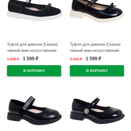
Туфли для девочки (Сказка)
Туфли для девочки (Сказка)
черный верх-искусственная
черный верх-искусственная
кожа подкладка-натуральная
кожа подкладка-
1 599
1 599
1 825
₽
2 132
₽
₽
₽
кожа размерный ряд 33-37
искусственная кожа
арт.R350194745BK
размерный ряд 32-37
арт.R818294765BK
В наличии
В наличии