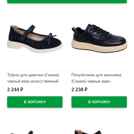
Туфли для девочки (Сказка)
Полуботинки для мальчика
черный верх-искусственный
(Сказка) черные верх-
нубук подкладка-натуральная
искусственная кожа
2 244
2 238
₽
₽
кожа размерный ряд 32-37
подкладка-натуральная кожа
арт.R818294765NBK
размерный ряд 32-37
арт.R590194561BK
В наличии
В наличии