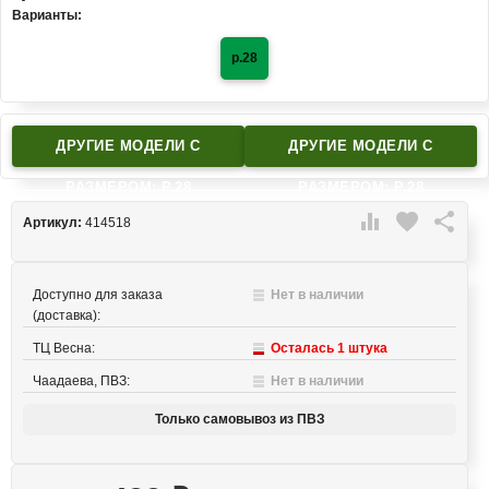
Варианты:
р.28
ДРУГИЕ МОДЕЛИ C
ДРУГИЕ МОДЕЛИ C
РАЗМЕРОМ: Р.28
РАЗМЕРОМ: Р.28

favorite

Артикул:
414518
Доступно для заказа
Нет в наличии
(доставка):
ТЦ Весна:
Осталась 1 штука
Чаадаева, ПВЗ:
Нет в наличии
Только самовывоз из ПВЗ