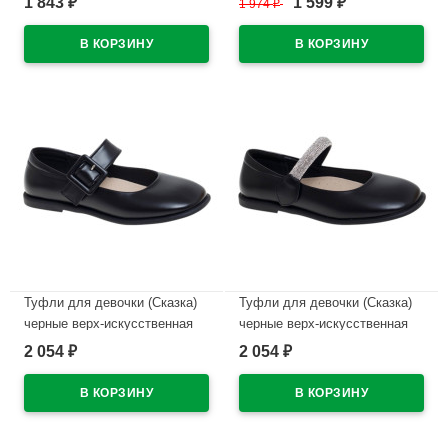
1 843
1 599
₽
1 974
₽
₽
кожа размерный ряд 29-33
кожа размерный ряд 32-37
арт.R555094709NBK
арт.R231894779DB
В наличии
В наличии
Туфли для девочки (Сказка)
Туфли для девочки (Сказка)
черные верх-искусственная
черные верх-искусственная
кожа подкладка-натуральная
кожа подкладка-натуральная
2 054
2 054
₽
₽
кожа размерный ряд 32-37
кожа размерный ряд 32-37
арт.R818094785ВК
арт.R818094781BK
В наличии
В наличии