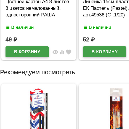
Цветной картон А4 8 листов
Линейка 15см пласт
8 цветов немелованный,
ЕК Пастель (Pastel)
односторонний РАША
арт.49536 (Ст.1/20)
В наличии
В наличии
49
₽
52
₽
visibility
equalizer
favorite
Рекомендуем посмотреть