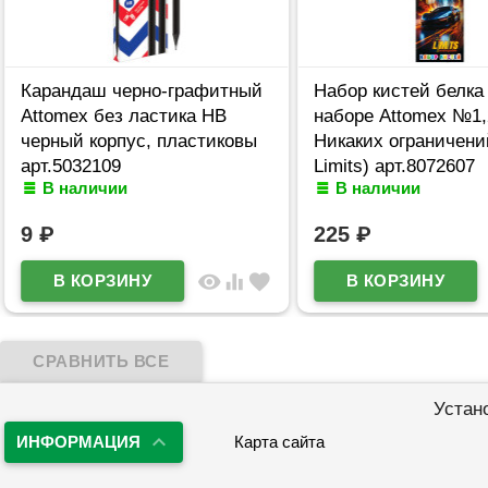
Карандаш черно-графитный
Набор кистей белка 
Attomex без ластика НВ
наборе Attomex №1,2
черный корпус, пластиковы
Никаких ограничени
арт.5032109
Limits) арт.8072607
В наличии
В наличии
9
₽
225
₽
visibility
equalizer
favorite
Устан
ИНФОРМАЦИЯ
Карта сайта