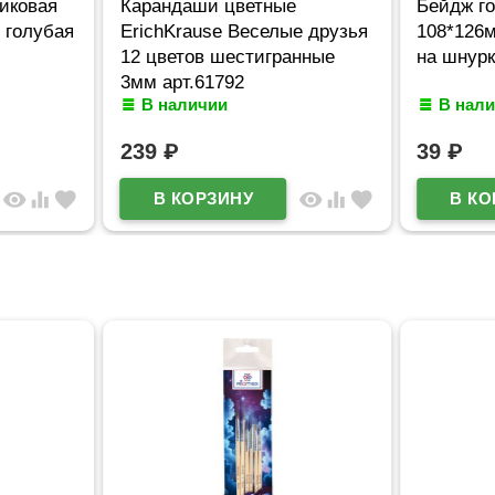
иковая
Карандаши цветные
Бейдж г
, голубая
ErichKrause Веселые друзья
108*126м
12 цветов шестигранные
на шнур
3мм арт.61792
В наличии
В нал
239
₽
39
₽
visibility
equalizer
favorite
visibility
equalizer
favorite