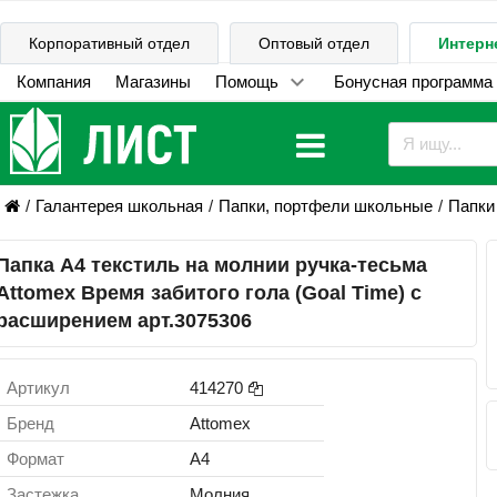
Корпоративный отдел
Оптовый отдел
Интерн
Компания
Магазины
Помощь
Бонусная программа
Галантерея школьная
Папки, портфели школьные
Папки
Папка А4 текстиль на молнии ручка-тесьма
Attomex Время забитого гола (Goal Time) с
расширением арт.3075306
Артикул
414270
Бренд
Attomex
Формат
A4
Застежка
Молния