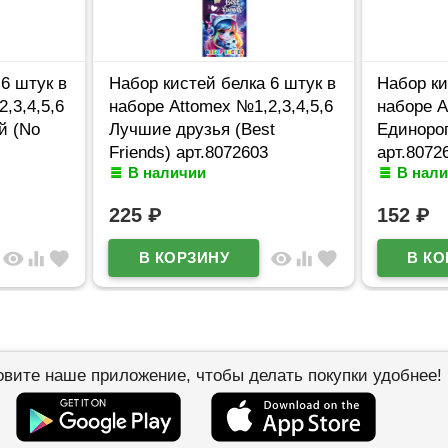
6 штук в
Набор кистей белка 6 штук в
Набор ки
,3,4,5,6
наборе Attomex №1,2,3,4,5,6
наборе A
й (No
Лучшие друзья (Best
Единорог
Friends) арт.8072603
арт.8072
В наличии
В нал
225
₽
152
₽
visibility
equalizer
favorite
visibility
equalizer
favorite
овите наше приложение, чтобы делать покупки удобнее!