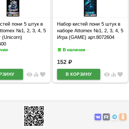
стей пони 5 штук в
Набор кистей пони 5 штук в
ttomex №1, 2, 3, 4, 5
наборе Attomex №1, 2, 3, 4, 5
 (Unicorn)
Игра (GAME) арт.8072604
600
ичии
В наличии
152
₽
visibility
equalizer
favorite
visibility
equalizer
favorite