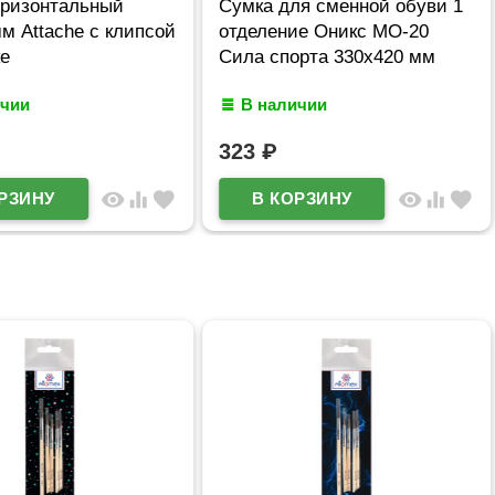
оризонтальный
Сумка для сменной обуви 1
м Attache с клипсой
отделение Оникс МО-20
ке
Сила спорта 330х420 мм
ичии
В наличии
323
₽
visibility
equalizer
favorite
visibility
equalizer
favorite