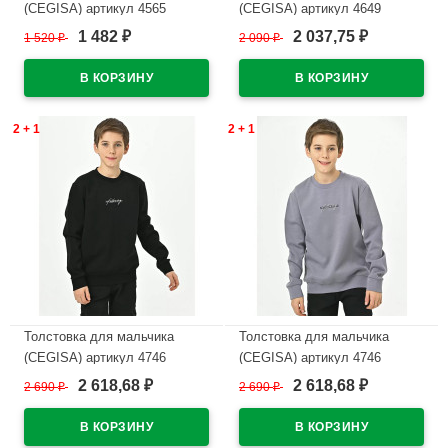
(CEGISA) артикул 4565
(CEGISA) артикул 4649
размерный ряд 30/116-34/134
размерный ряд 30/116-34/134
1 482
2 037,75
1 520
₽
2 090
₽
₽
₽
цвет черный
цвет бежевый
В наличии
В наличии
2 + 1
2 + 1
Толстовка для мальчика
Толстовка для мальчика
(CEGISA) артикул 4746
(CEGISA) артикул 4746
размерный ряд 42/158-46/170
размерный ряд 42/158-46/170
2 618,68
2 618,68
2 690
₽
2 690
₽
₽
₽
цвет черный
цвет серый
В наличии
В наличии