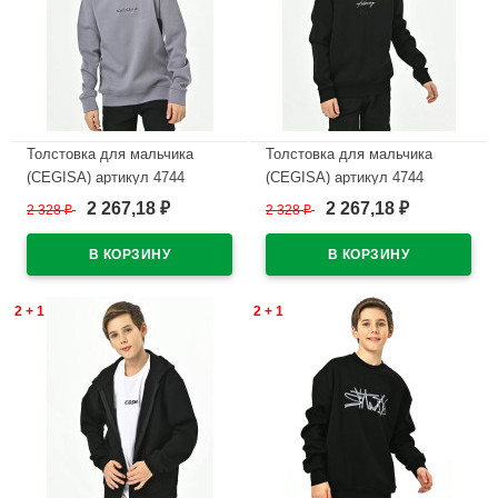
Толстовка для мальчика
Толстовка для мальчика
(CEGISA) артикул 4744
(CEGISA) артикул 4744
размерный ряд 30/116-34/134
размерный ряд 30/116-34/134
2 267,18
2 267,18
2 328
₽
2 328
₽
₽
₽
цвет серый
цвет черный
В наличии
В наличии
2 + 1
2 + 1