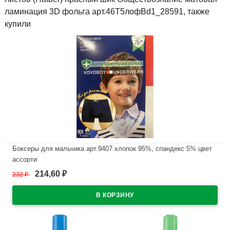
ламинация 3D фольга арт.46Т5лофВd1_28591, также
купили
Боксеры для мальчика арт.9407 хлопок 95%, спандекс 5% цвет
ассорти
214,60
232
₽
₽
В наличии