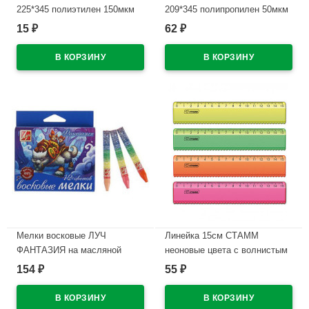
225*345 полиэтилен 150мкм
209*345 полипропилен 50мкм
М арт Д150-100
10 штук в наборе арт.Т50-10п
15
62
₽
₽
В наличии
В наличии
Мелки восковые ЛУЧ
Линейка 15см СТАММ
ФАНТАЗИЯ на масляной
неоновые цвета с волнистым
основе 12 цветов арт.25С
краем арт.ЛН170
154
55
₽
₽
1520-08
В наличии
В наличии