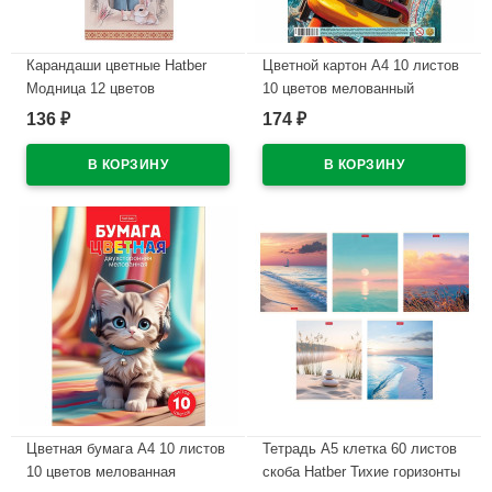
Карандаши цветные Hatber
Цветной картон А4 10 листов
Модница 12 цветов
10 цветов мелованный
заточенные трехгранные
двухсторонний Hatber Луна-
136
174
₽
₽
арт.CS_095277
парк в пакете
арт.10Кц4_36116
В наличии
В наличии
Цветная бумага А4 10 листов
Тетрадь А5 клетка 60 листов
10 цветов мелованная
скоба Hatber Тихие горизонты