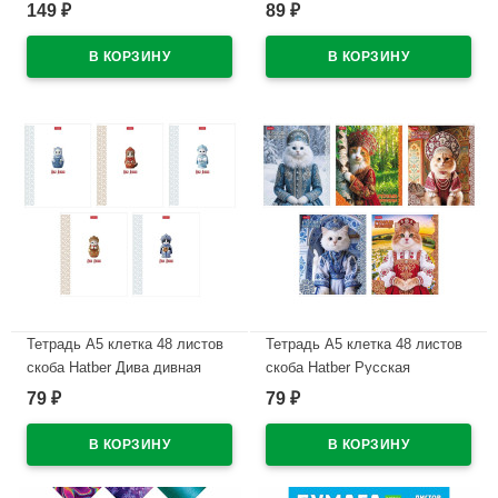
двухсторонняя Hatber Скейт-
мелованный картон
149
89
₽
₽
дог в папке арт.10Бц4м_36610
ламинация софт тач
арт.60Т5В1
В наличии
В наличии
Тетрадь А5 клетка 48 листов
Тетрадь А5 клетка 48 листов
скоба Hatber Дива дивная
скоба Hatber Русская
обложка мелованная бумага
красавица обложка
79
79
₽
₽
арт.48Т5В1
мелованный картон
арт.48Т5В1
В наличии
В наличии