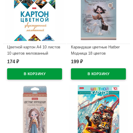
Цветной картон А4 10 листов
Карандаши цветные Hatber
10 цветов мелованный
Модница 18 цветов
двухсторонний Hatber
заточенные трехгранные
174
199
₽
₽
Мозаика в папке
арт.CS_095278
арт.10Кц4_25049
В наличии
В наличии