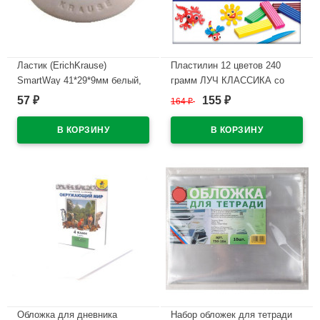
Ластик (ErichKrause)
Пластилин 12 цветов 240
SmartWay 41*29*9мм белый,
грамм ЛУЧ КЛАССИКА со
овал с центр. арт.58002/45533
стеком картонная коробка арт
57
155
₽
164
₽
₽
(Ст.36)
7С331-08
В наличии
В наличии
Обложка для дневника
Набор обложек для тетради