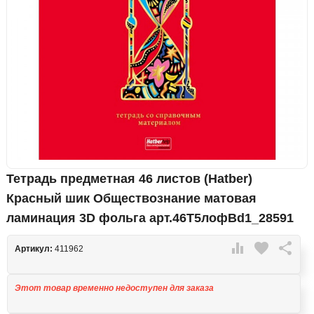
Тетрадь предметная 46 листов (Hatber)
Красный шик Обществознание матовая
ламинация 3D фольга арт.46Т5лофВd1_28591

favorite

Артикул:
411962
Этот товар временно недоступен для заказа