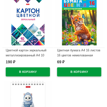
Цветной картон зеркальный
Цветная бумага А4 16 листов
металлизированный А4 10
16 цветов немелованная
листов 10 цветов
двухсторонняя Hatber
190
69
₽
₽
односторонний Hatber
Рысенок на скобе
Мозаика в папке
арт.16Бц4_36117
арт.10Кц4мт_23734
В наличии
В наличии