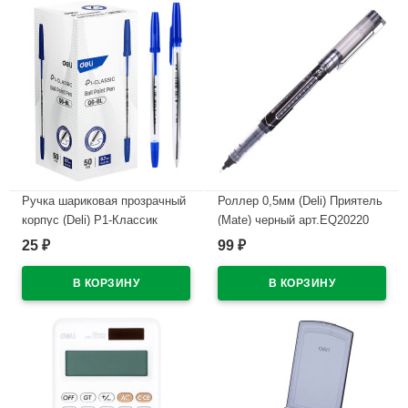
Ручка шариковая прозрачный
Роллер 0,5мм (Deli) Приятель
корпус (Deli) P1-Классик
(Mate) черный арт.EQ20220
(Classic) синий, 0,7мм
(Ст.12)
25
99
₽
₽
арт.EQ6-BL (Ст.12)
В наличии
В наличии