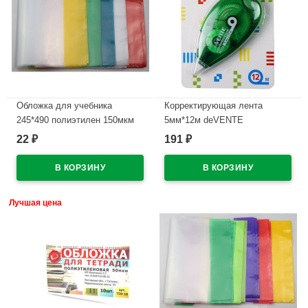
Обложка для учебника
Корректирующая лента
245*490 полиэтилен 150мкм
5мм*12м deVENTE
универсальная М арт У 245
арт.4062108 (Ст.12)
22
191
₽
₽
В наличии
В наличии
Лучшая цена