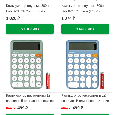
Калькулятор научный 300ф
Калькулятор научный 300ф
Deli 82*18*162мм (E1720-
Deli 82*18*162мм (E1720-
WHITE) белый, одинарное
BLACK) черный, одинарное
1 026
1 074
₽
₽
питание
питание
В наличии
В наличии
Калькулятор настольный 12
Калькулятор настольный 12
разрядный одинарное питание
разрядный одинарное питание
Deli 105*158*28
Deli 105*158*28 (EM124BLUE)
499
499
816
₽
866
₽
₽
₽
(EM124GREEN) зеленый
синий (Ст.1)