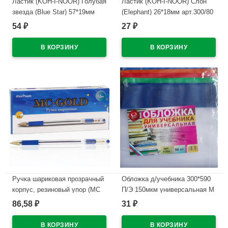
Ластик (KOH-I-NOOR) Голубая
Ластик (KOH-I-NOOR) Слон
звезда (Blue Star) 57*19мм
(Elephant) 26*18мм арт.300/80
арт.6521/40 (Ст.40/320)
54
27
₽
₽
В наличии
В наличии
Ручка шариковая прозрачный
Обложка д/учебника 300*590
корпус, резиновый упор (MC
П/Э 150мкм универсальная М
Gold) синий, 0,5мм, масло
А4 арт У 30
86,58
31
₽
₽
арт.BMC-02
В наличии