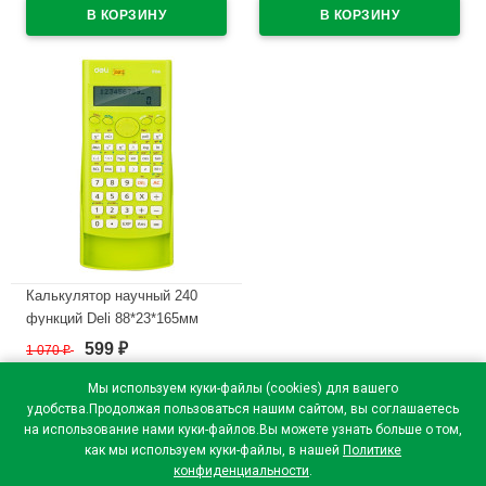
(Ст.1)
В наличии
В наличии
Калькулятор научный 240
функций Deli 88*23*165мм
(E1710A/GRN) зеленый,
599
1 070
₽
₽
одинарное питание
Мы используем куки-файлы (cookies) для вашего
В наличии
удобства.Продолжая пользоваться нашим сайтом, вы соглашаетесь
на использование нами куки-файлов.Вы можете узнать больше о том,
как мы используем куки-файлы, в нашей
Политике
конфиденциальности
.