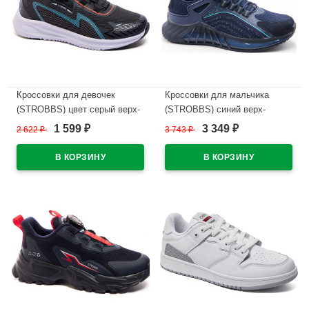
Кроссовки для девочек
Кроссовки для мальчика
(STROBBS) цвет серый верх-
(STROBBS) синий верх-
текстиль подкладка-текстиль
текстиль/натуральная замша
1 599
3 349
2 622
₽
3 743
₽
₽
₽
размерный ряд 31-35 артикул
подкладка-текстиль
N1738-1
размерный ряд 36-40 артикул
F7312-2
В наличии
В наличии