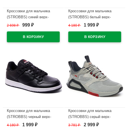
Кроссовки для мальчика
Кроссовки для мальчика
(STROBBS) синий верх-
(STROBBS) белый верх-
текстиль подкладка-текстиль
натуральная кожа подкладка-
999
1 999
2 698
₽
4 180
₽
₽
₽
размерный ряд 31-35 артикул
текстиль размерный ряд 41-
N1735-2
45 артикул C3371-6
В наличии
В наличии
Кроссовки для мальчика
Кроссовки для мальчика
(STROBBS) черный верх-
(STROBBS) серый верх-
натуральная кожа подкладка-
натуральная замша/текстиль
1 999
2 999
4 180
₽
3 781
₽
₽
₽