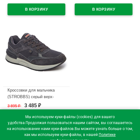
текстиль размерный ряд 41-
подкладка-текстиль
45 артикул C3371-3
размерный ряд 40-43 артикул
B3264-4
В наличии
В наличии
Кроссовки для мальчика
(STROBBS) серый верх-
натуральная замша/
3 485
3 895
₽
₽
искусственная кожа/текстиль
подкладка-текстиль
Мы используем куки-файлы (cookies) для вашего
размерный ряд 36-40 артикул
удобства.Продолжая пользоваться нашим сайтом, вы соглашаетесь
на использование нами куки-файлов.Вы можете узнать больше о том,
F7239-1
как мы используем куки-файлы, в нашей
Политике