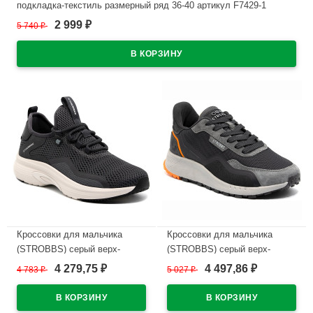
подкладка-текстиль размерный ряд 36-40 артикул F7429-1
2 999
5 740
₽
₽
В наличии
Кроссовки для мальчика
Кроссовки для мальчика
(STROBBS) серый верх-
(STROBBS) серый верх-
текстиль подкладка-текстиль
текстиль подкладка-текстиль
4 279,75
4 497,86
4 783
₽
5 027
₽
₽
₽
размерный ряд 36-40 артикул
размерный ряд 36-40 артикул
F7408-1
F7304-1