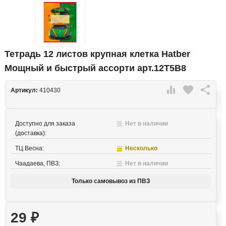
Тетрадь 12 листов крупная клетка Hatber
Мощный и быстрый ассорти арт.12Т5В8

favorite

Артикул:
410430
Доступно для заказа
Нет в наличии
(доставка):
ТЦ Весна:
Несколько
Чаадаева, ПВЗ:
Нет в наличии
Только самовывоз из ПВЗ
29
₽