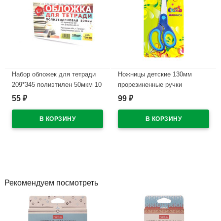
Набор обложек для тетради
Ножницы детские 130мм
209*345 полиэтилен 50мкм 10
прорезиненные ручки
штук в наборе арт Т50-10
deVENTE Космо (Cosmo) арт
55
99
₽
₽
8010303
В наличии
В наличии
Рекомендуем посмотреть