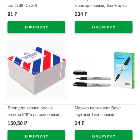
арт.1189 (Ст.20)
мрамор черный, без уголка,
разобранная
91
234
₽
₽
В наличии
В наличии
Блок для записи белый,
Маркер перманент Basir
размер 9*9*5 не склеенный
круглый 1мм черный
80г/м2 в подставке (Attomex)
арт.МС-9500 (Ст.12)
150,50
24
₽
₽
арт.2013901
В наличии
В наличии