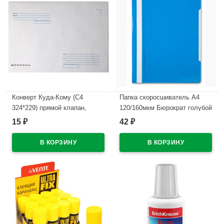
Конверт Куда-Кому (С4
Папка скоросшиватель А4
324*229) прямой клапан,
120/160мкм Бюрократ голубой
стрип, 90г(с внутренней серой
арт.PS20AZURE (Ст.10)
15
42
₽
₽
запечаткой)
В наличии
В наличии