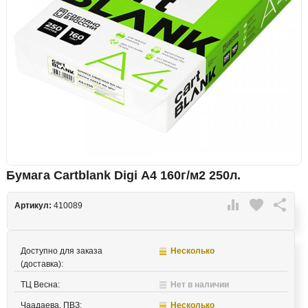
Бумага Cartblank Digi А4 160г/м2 250л.

favorite

Артикул:
410089
Доступно для заказа
Несколько
(доставка):
ТЦ Весна:
Нет в наличии
Чаадаева, ПВЗ:
Несколько