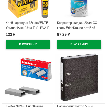
Клей-карандаш 36г deVENTE
Корректор жидкий 20мл СО
Ультра Фикс (Ultra Fix), PVA-P
кисть ErichKrause арт.ЕК5
основа арт.4042925 (Ст.24)
(Ст.10/240)
133
97,29
₽
₽
В наличии
В наличии
Скобы №24/6 ErichKrause
Папка-регистратор 50мм