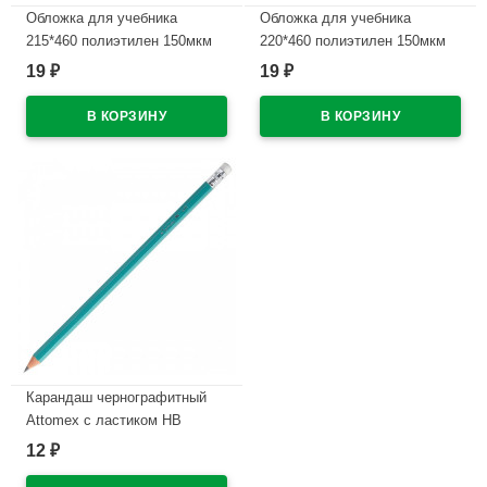
Обложка для учебника
Обложка для учебника
215*460 полиэтилен 150мкм
220*460 полиэтилен 150мкм
универсальные М арт У 215
универсальнаяМ арт У 22
19
19
₽
₽
В наличии
В наличии
Карандаш чернографитный
Attomex с ластиком НВ
зеленый корпус, пластиковый
12
₽
арт.5032601