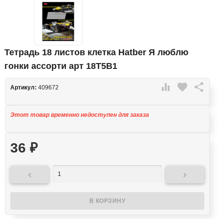
Тетрадь 18 листов клетка Hatber Я люблю
гонки ассорти арт 18Т5В1

favorite

Артикул:
409672
Этот товар временно недоступен для заказа
36
₽

