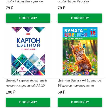
скоба Hatber Дива дивная
скоба Hatber Русская
обложка мелованная бумага
красавица обложка
79
79
₽
₽
арт.48Т5В1
мелованный картон
арт.48Т5В1
В наличии
В наличии
Цветной картон зеркальный
Цветная бумага А4 16 листов
металлизированный А4 10
16 цветов немелованная
листов 10 цветов
двухсторонняя Hatber
190
69
₽
₽
односторонний Hatber
Рысенок на скобе
Мозаика в папке
арт.16Бц4_36117
арт.10Кц4мт_23734