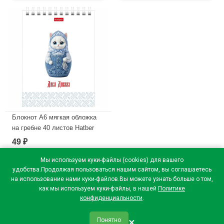
В наличии
В наличии
Блокнот А6 мягкая обложка
на гребне 40 листов Hatber
Дива дивная клетка арт
49
₽
40Б6В1гр
Мы используем куки-файлы (cookies) для вашего
В наличии
удобства.Продолжая пользоваться нашим сайтом, вы соглашаетесь
на использование нами куки-файлов.Вы можете узнать больше о том,
как мы используем куки-файлы, в нашей
Политике
конфиденциальности
.
×
Понятно