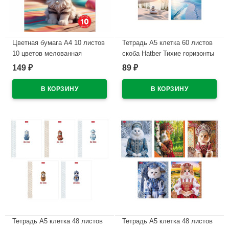
Цветная бумага А4 10 листов
Тетрадь А5 клетка 60 листов
10 цветов мелованная
скоба Hatber Тихие горизонты
двухсторонняя Hatber Скейт-
мелованный картон
149
89
₽
₽
дог в папке арт.10Бц4м_36610
ламинация софт тач
арт.60Т5В1
В наличии
В наличии
Тетрадь А5 клетка 48 листов
Тетрадь А5 клетка 48 листов