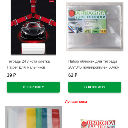
Тетрадь 24 листа клетка
Набор обложек для тетради
Hatber Для мальчиков
209*345 полипропилен 50мкм
ассорти арт 24Т5В1
10 штук в наборе арт.Т50-10п
39
62
₽
₽
В наличии
В наличии
Лучшая цена