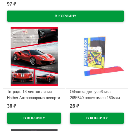
97
₽
В наличии
Тетрадь 18 листов линия
Обложка для учебника
Hatber Автопонарама ассорти
265*540 полиэтилен 150мкм
арт 18Т5В2
универсальная ПЕТЕРСОН М
36
26
₽
₽
арт У 265
В наличии
В наличии