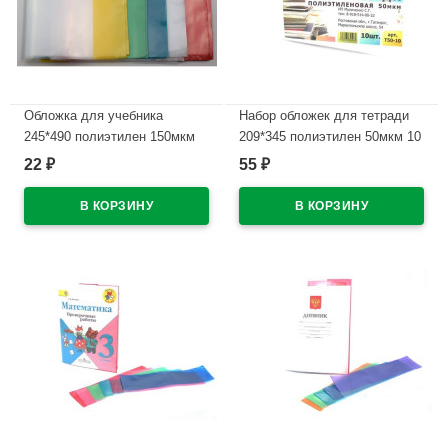
Обложка для учебника
Набор обложек для тетради
245*490 полиэтилен 150мкм
209*345 полиэтилен 50мкм 10
универсальная М арт У 245
штук в наборе арт Т50-10
22
55
₽
₽
В наличии
В наличии