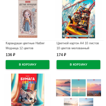
Карандаши цветные Hatber
Цветной картон А4 10 листов
Модница 12 цветов
10 цветов мелованный
заточенные трехгранные
двухсторонний Hatber Луна-
136
174
₽
₽
арт.CS_095277
парк в пакете
арт.10Кц4_36116
В наличии
В наличии