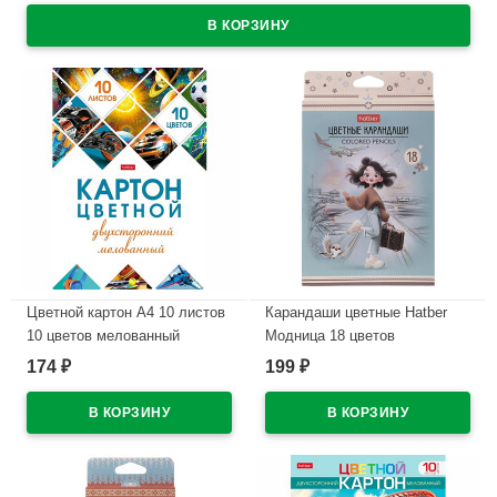
Цветной картон А4 10 листов
Карандаши цветные Hatber
10 цветов мелованный
Модница 18 цветов
двухсторонний Hatber
заточенные трехгранные
174
199
₽
₽
Мозаика в папке
арт.CS_095278
арт.10Кц4_25049
В наличии
В наличии