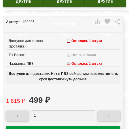
ДРУГИЕ
ДРУГИЕ
ДРУГИЕ
МОДЕЛИ C
МОДЕЛИ C
МОДЕЛИ C

favorite

Артикул:
408885
РАЗМЕРОМ:
РАЗМЕРОМ:
РАЗМЕРОМ:
Р.33
Р.33
Р.33
Доступно для заказа
Осталась 1 штука
(доставка):
ТЦ Весна:
Нет в наличии
Чаадаева, ПВЗ:
Осталась 1 штука
Доступен для доставки. Нет в ПВЗ сейчас, мы переместим его,
срок доставки чуть дольше.
499
₽
1 615
₽

