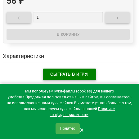
56
₽


Характеристики
СЫГРАТЬ В ИГРУ!
Отзывы посетителей(
0
)
Мы используем куки-файлы (cookies) для вашего
удобства.Продолжая пользоваться нашим сайтом, вы соглашаетесь
на использование нами куки-файлов.Вы можете узнать больше о том,
как мы используем куки-файлы, в нашей
Политике
конфиденциальности
.
×
Понятно
qr_code
home
favorite
verified
person
Главная
Закладки
Мои купоны
Профиль