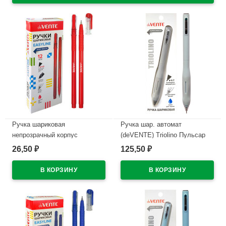
Ручка шариковая
Ручка шар. автомат
непрозрачный корпус
(deVENTE) Triolino Пульсар
(deVENTE) Простые линии
(Pulsar) н/
26,50
125,50
₽
₽
(EasyLine) красный, 0,7мм,
проз.корп.синий,0,7мм
игла красный корпус
арт.5070611 (Ст12)
арт.5073628
В наличии
В наличии