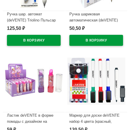
Ручка шар. автомат
Ручка шариковая
(deVENTE) Triolino Пульсар
автоматическая (deVENTE)
(Pulsar) н/
ПРОСТО БЕЛЫЙ (JUST
125,50
50,50
₽
₽
проз.корп.синий,0,7мм
WHITE) непрозрачный корпус,
арт.5070609 (Ст12)
каучуковый держатель,
синий, 0,5мм, масло
В наличии
арт.5070500 (Ст.12)
В наличии
Ластик deVENTE в форме
Маркер для доски deVENTE
помады с дизайном на
набор 4 цвета (красный,
корпусе арт.8030619
синий, черный, зеленый) 2мм
59
120,50
₽
₽