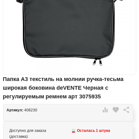
Папка А3 текстиль на молнии ручка-тесьма
широкая боковина deVENTE Черная с
регулируемым ремнем арт 3075935

favorite

Артикул:
408230
Доступно для заказа
Осталась 1 штука
(доставка):