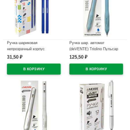
Ручка шариковая
Ручка шар. автомат
непрозрачный корпус
(deVENTE) Triolino Пульсар
(deVENTE) Простые линии
(Pulsar) н/
31,50
125,50
₽
₽
(EasyLine) синий, 0,7мм, игла
проз.корп.синий,0,7мм
синий корпус арт.5073626
арт.5070610 (Ст12)
В наличии
В наличии