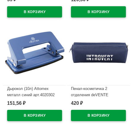
колпачок со стирателем и
В наличии
магнитом для крепления
арт.5040605 (Ст.4)
В наличии
Дырокол (10л) Attomex
Пенал-косметичка 2
металл синий арт.4020302
отделения deVENTE
Интроверт (Introvert)
151,56
420
₽
₽
В наличии
210x60x60мм темно-синий
арт.7020669
В наличии