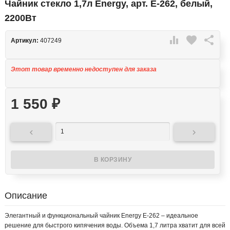
Чайник стекло 1,7л Energy, арт. E-262, белый,
2200Вт

favorite

Артикул:
407249
Этот товар временно недоступен для заказа
1 550
₽


Описание
Элегантный и функциональный чайник Energy E-262 – идеальное
решение для быстрого кипячения воды. Объема 1,7 литра хватит для всей