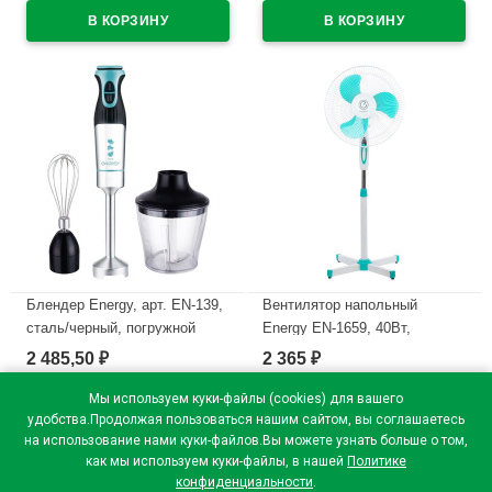
В наличии
Блендер Energy, арт. EN-139,
Вентилятор напольный
сталь/черный, погружной
Energy EN-1659, 40Вт,
1500Вт
диаметр 16, 1,25м, (2 штуки в
2 485,50
2 365
₽
₽
упаковке) 3 лопасти
В наличии
Мы используем куки-файлы (cookies) для вашего
В наличии
удобства.Продолжая пользоваться нашим сайтом, вы соглашаетесь
на использование нами куки-файлов.Вы можете узнать больше о том,
как мы используем куки-файлы, в нашей
Политике
конфиденциальности
.