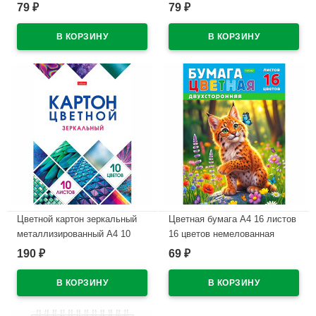
обложка мелованная бумага
красавица обложка
79
79
₽
₽
арт.48Т5В1
мелованный картон
арт.48Т5В1
В наличии
В наличии
Цветной картон зеркальный
Цветная бумага А4 16 листов
металлизированный А4 10
16 цветов немелованная
листов 10 цветов
двухсторонняя Hatber
190
69
₽
₽
односторонний Hatber
Рысенок на скобе
Мозаика в папке
арт.16Бц4_36117
арт.10Кц4мт_23734
В наличии