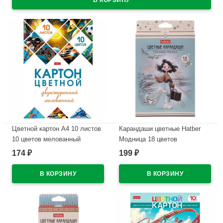
Цветной картон А4 10 листов
Карандаши цветные Hatber
10 цветов мелованный
Модница 18 цветов
двухсторонний Hatber
заточенные трехгранные
174
199
₽
₽
Мозаика в папке
арт.CS_095278
арт.10Кц4_25049
В наличии
В наличии