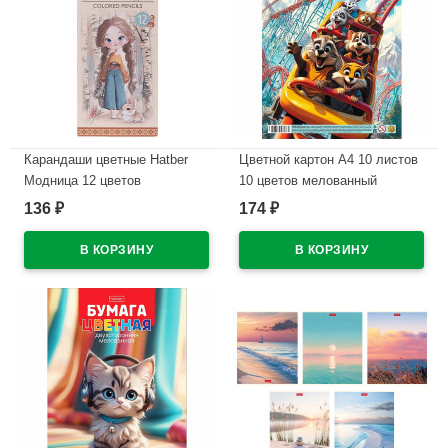
Карандаши цветные Hatber
Цветной картон А4 10 листов
Модница 12 цветов
10 цветов мелованный
заточенные трехгранные
двухсторонний Hatber Луна-
136
174
₽
₽
арт.CS_095277
парк в пакете
арт.10Кц4_36116
В наличии
В наличии