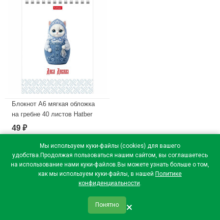
В наличии
Блокнот А6 мягкая обложка
на гребне 40 листов Hatber
Дива дивная клетка арт
49
₽
40Б6В1гр
Мы используем куки-файлы (cookies) для вашего
В наличии
удобства.Продолжая пользоваться нашим сайтом, вы соглашаетесь
на использование нами куки-файлов.Вы можете узнать больше о том,
как мы используем куки-файлы, в нашей
Политике
конфиденциальности
.
×
Понятно
qr_code
home
favorite
verified
person