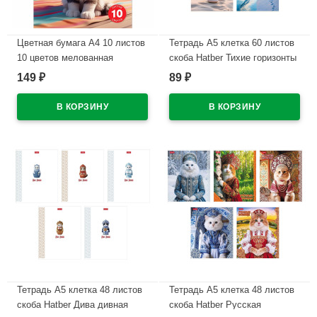
Цветная бумага А4 10 листов
Тетрадь А5 клетка 60 листов
10 цветов мелованная
скоба Hatber Тихие горизонты
двухсторонняя Hatber Скейт-
мелованный картон
149
89
₽
₽
дог в папке арт.10Бц4м_36610
ламинация софт тач
арт.60Т5В1
В наличии
В наличии
Тетрадь А5 клетка 48 листов
Тетрадь А5 клетка 48 листов
скоба Hatber Дива дивная
скоба Hatber Русская