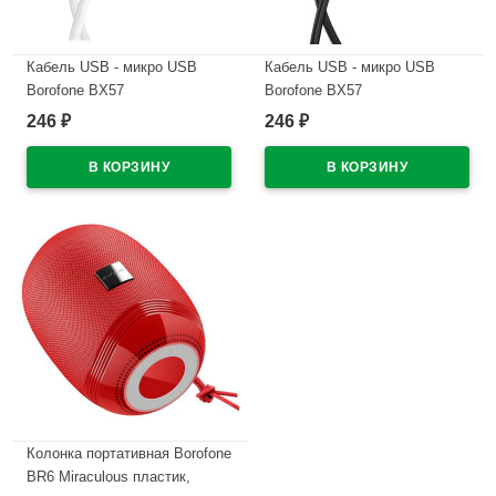
Кабель USB - микро USB
Кабель USB - микро USB
Borofone BX57
Borofone BX57
Effective,1.0м,круглый,
Effective,1.0м,круглый,
246
246
₽
₽
2.4A,силикон,магнитный,цв.белый
2.4A,силикон,магнитный,цв.черны
В наличии
В наличии
Колонка портативная Borofone
BR6 Miraculous пластик,