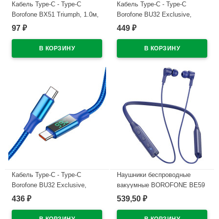
Кабель Type-C - Type-C
Кабель Type-C - Type-C
Borofone BX51 Triumph, 1.0м,
Borofone BU32 Exclusive,
3,0А, 60Вт, PD, QC 3.0, FCP,
1.2м, 3.0A, 100Вт, QC3.0,
97
449
₽
₽
AFC, цвет: белый
PD3.0, цвет: чёрный
В наличии
В наличии
Кабель Type-C - Type-C
Наушники беспроводные
Borofone BU32 Exclusive,
вакуумные BOROFONE BE59
1.2м, 3.0A, цвет: синий
цв.синий
436
539,50
₽
₽
В наличии
В наличии