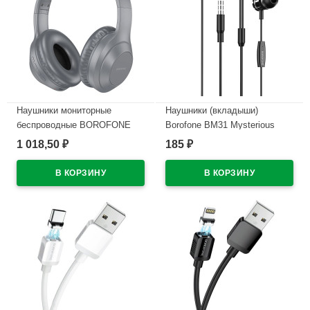
Наушники мониторные
Наушники (вкладыши)
беспроводные BOROFONE
Borofone BM31 Mysterious
BO20 Player wireless headset
1,2м черный
1 018,50
185
₽
₽
цв.серый
В наличии
В наличии