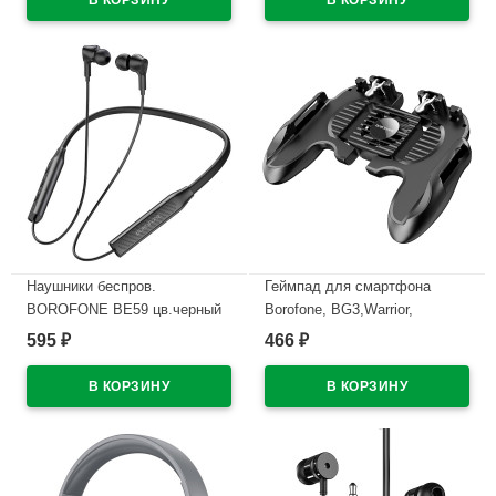
Наушники беспров.
Геймпад для смартфона
BOROFONE BE59 цв.черный
Borofone, BG3,Warrior,
цв.чёрный
595
466
₽
₽
В наличии
В наличии