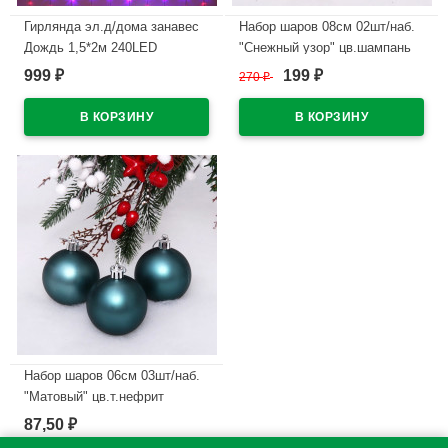
Гирлянда эл.д/дома занавес
Набор шаров 08см 02шт/наб.
Дождь 1,5*2м 240LED
"Снежный узор" цв.шампань
"Водопад" цв.мульти
арт.201-1989
999
199
₽
270
₽
₽
(с.провод) 8реж. арт.725-0599
В наличии
В наличии
Набор шаров 06см 03шт/наб.
"Матовый" цв.т.нефрит
арт.201-1700
87,50
₽