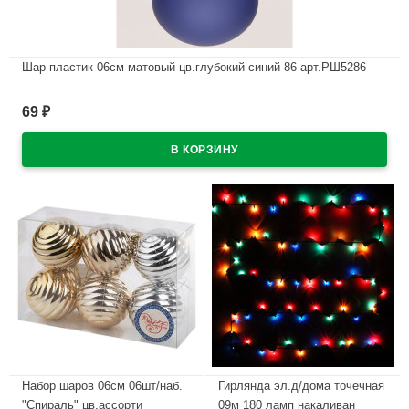
Шар пластик 06см матовый цв.глубокий синий 86 арт.РШ5286
В наличии
69
₽
Набор шаров 06см 06шт/наб.
Гирлянда эл.д/дома точечная
"Спираль" цв.ассорти
09м 180 ламп накаливан