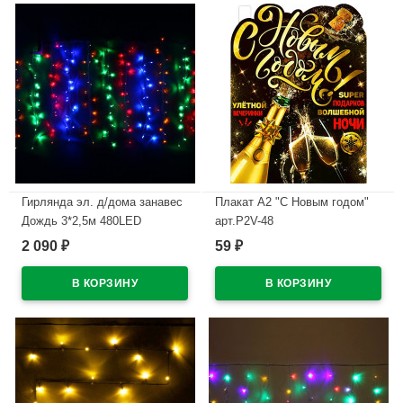
Гирлянда эл. д/дома занавес
Плакат А2 "С Новым годом"
Дождь 3*2,5м 480LED
арт.P2V-48
цв.мульти (с.провод) арт.138-
2 090
59
₽
₽
В наличии
004
В наличии