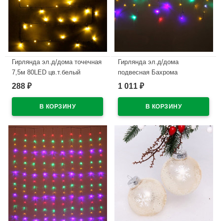
Гирлянда эл.д/дома точечная
Гирлянда эл.д/дома
7,5м 80LED цв.т.белый
подвесная Бахрома
(зел.провод) 8реж. арт.725-
3*0,3/0,5м 120LED (св.провод)
288
1 011
₽
₽
0566
цв.мульти реж.мерц. арт.183-
250
В наличии
В наличии