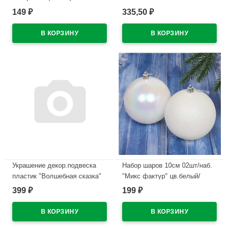
арт.8674
(зел.провод) "MINI" цв.мульти
149
335,50
₽
₽
8реж арт.196-156
В наличии
В наличии
Украшение декор.подвеска
Набор шаров 10см 02шт/наб.
пластик "Волшебная сказка"
"Микс фактур" цв.белый/
19,5см 02шт/наб.
перламутр арт.201-1043
399
199
₽
₽
цв.асс.арт.107-6072
В наличии
В наличии