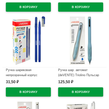
(EasyLine) красный, 0,7мм,
проз.корп.синий,0,7мм
игла красный корпус
арт.5070611 (Ст12)
арт.5073628
В наличии
В наличии
Ручка шариковая
Ручка шар. автомат
непрозрачный корпус
(deVENTE) Triolino Пульсар
(deVENTE) Простые линии
(Pulsar) н/
31,50
125,50
₽
₽
(EasyLine) синий, 0,7мм, игла
проз.корп.синий,0,7мм
синий корпус арт.5073626
арт.5070610 (Ст12)
В наличии
В наличии