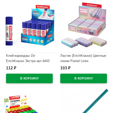
Клей-карандаш 15г
Ластик (ErichKrause) Цветные
ErichKrause Экстра арт.4443
линии Pastel Lines
(Ст.20/480)
44,3*25*10мм цветной
112
103
₽
₽
арт.56039 (Ст.36)
В наличии
В наличии