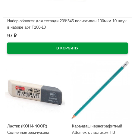
Набор обложек для тетради 209*345 полиэтилен 100мкм 10 штук
в наборе арт Т100-10
97
₽
В наличии
Ластик (KOH-I-NOOR)
Карандаш чернографитный
Солнечная жемчужина
Attomex с ластиком НВ