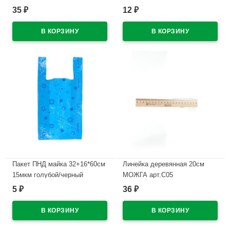
(Sunpearl) 60*13мм
зеленый корпус, пластиковый
35
12
₽
₽
арт.6541/60-56
арт.5032601
В наличии
В наличии
Пакет ПНД майка 32+16*60см
Линейка деревянная 20см
15мкм голубой/черный
МОЖГА арт.С05
ЗВЁЗДЫ (Ст.50/1000)
5
36
₽
₽
В наличии
В наличии