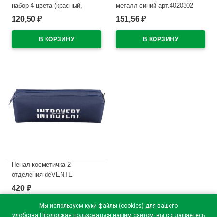
набор 4 цвета (красный,
металл синий арт.4020302
синий, черный, зеленый) 2мм
120,50
151,56
₽
₽
В наличии
колпачок со стирателем и
магнитом для крепления
арт.5040605 (Ст.4)
В наличии
Пенал-косметичка 2
отделения deVENTE
Интроверт (Introvert)
420
₽
210x60x60мм темно-синий
арт.7020669
Мы используем куки-файлы (cookies) для вашего
удобства.Продолжая пользоваться нашим сайтом, вы соглашаетесь