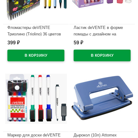
Фломастеры deVENTE
Ластик deVENTE в форме
Триолино (Triolino) 36 цветов
помады с дизайном на
трехгранные картонная
корпусе арт.8030619
399
59
₽
₽
коробка арт.5084500
В наличии
В наличии
Маркер для доски deVENTE
Дырокол (10л) Attomex