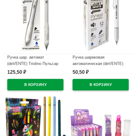
Ручка шар. автомат
Ручка шариковая
(deVENTE) Triolino Пульсар
автоматическая (deVENTE)
(Pulsar) н/
ПРОСТО БЕЛЫЙ (JUST
125,50
50,50
₽
₽
проз.корп.синий,0,7мм
WHITE) непрозрачный корпус,
арт.5070609 (Ст12)
каучуковый держатель,
синий, 0,5мм, масло
В наличии
арт.5070500 (Ст.12)
В наличии