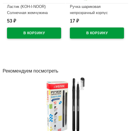
Ластик (KOH-I-NOOR)
Ручка шариковая
Солнечная жемчужина
непрозрачный корпус
(Sunpearl) 60*18мм
(deVENTE) Виста (Vista)
53
17
₽
₽
арт.6541/40
синий, 0,7мм, игла
арт.5073328
В наличии
В наличии
Рекомендуем посмотреть