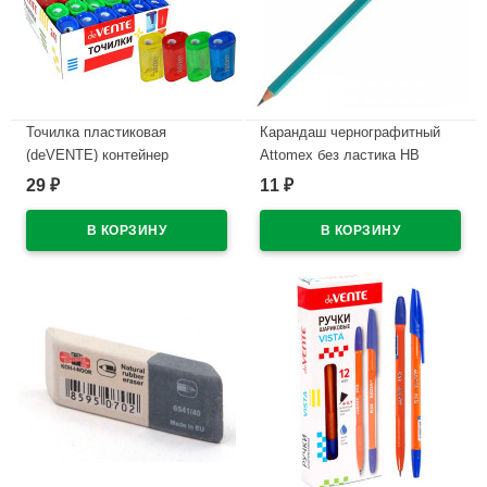
Точилка пластиковая
Карандаш чернографитный
(deVENTE) контейнер
Attomex без ластика НВ
прямоугольная арт.4071313
зеленый корпус пластиковый
29
11
₽
₽
арт.5032600
В наличии
В наличии