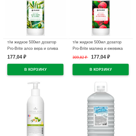
т/м жидкое 500мл дозатор
т/м жидкое 500мл дозатор
Pro-Brite алоэ вера и олива
Pro-Brite малина и ежевика
(крем) арт.1611-05 (Ст.10)
(крем) арт.1612-05 (Ст.10)
177,04
177,04
₽
309,82
₽
₽
В наличии
В наличии