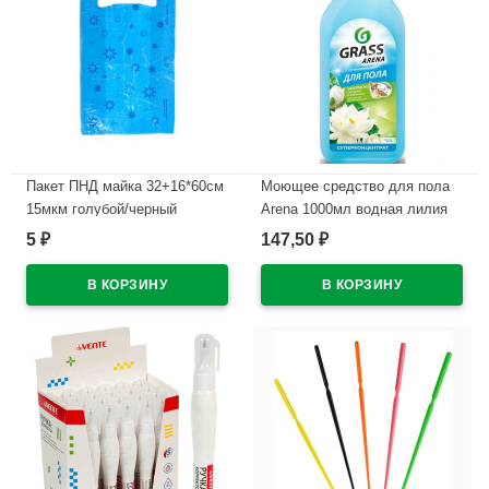
Пакет ПНД майка 32+16*60см
Моющее средство для пола
15мкм голубой/черный
Arena 1000мл водная лилия
ЗВЁЗДЫ (Ст.50/1000)
Grass арт.125184
5
147,50
₽
₽
В наличии
В наличии