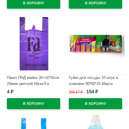
В наличии
В наличии
Пакет ПНД майка 30+16*55см
Губки для посуды 10 штук в
24мкм цветной Nikas/Fa
упаковке 90*60*25 Макси
Русалочка
4
154
₽
256,17
₽
₽
В наличии
В наличии