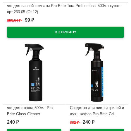
ч/с для ванной комнаты Pro-Brite Tora Professional 500мл курок
арт.233-05 (Ст.12)
99
390,64
₽
₽
В наличии
ч/с для стекол 500мл Pro-
Средство для чистки грилей и
Brite Glass Cleaner
дух.шкафов Pro-Brite Grill
Professional с курком арт.081-
Professional 500мл курок
240
240
₽
382
₽
₽
05 (Ст.12)
арт.032-05 (Ст.12)