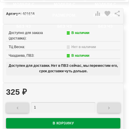
МОДЕЛИ C
МОДЕЛИ C
МОДЕЛИ C

favorite

Артикул:
401618
РАЗМЕРОМ:
РАЗМЕРОМ:
РАЗМЕРОМ:
БЕЗ ЧЗ
БЕЗ ЧЗ
БЕЗ ЧЗ
Доступно для заказа
В наличии
(доставка):
ТЦ Весна:
Нет в наличии
Чаадаева, ПВЗ:
В наличии
Доступен для доставки. Нет в ПВЗ сейчас, мы переместим его,
срок доставки чуть дольше.
325
₽

