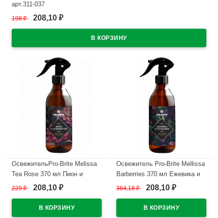
арт.311-037
208,10
198
₽
₽
В наличии
ОсвежительPro-Brite Melissa
Освежитель Pro-Brite Mellissa
Tea Rose 370 мл Пион и
Barberries 370 мл Ежевика и
Зеленый час арт.409-037
Розмарин арт.408-037 (ст.6)
208,10
208,10
229
₽
364,18
₽
₽
₽
(ст.6)
В наличии
В наличии