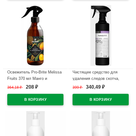
Освежитель Pro-Brite Melissa
Чистящее средство для
Fruits 370 мл Манго и
удаления следов скотча,
Лемонграсс арт.410-037 (ст.6)
жвачки, резины, клея Formula
208
340,49
364,18
₽
399
₽
₽
₽
X-3 500мл курок Pro-Brite
В наличии
арт.142-05
В наличии