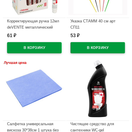
Корректирующая ручка 12мл
Указка СТАММ 40 см арт
deVENTE металлический
СП11
наконечник арт.4061109
61
53
₽
₽
В наличии
В наличии
Лучшая цена
Салфетка универсальная
Чистящее средство для
вискоза 30*38см 1 штука без
сантехники WC-gel