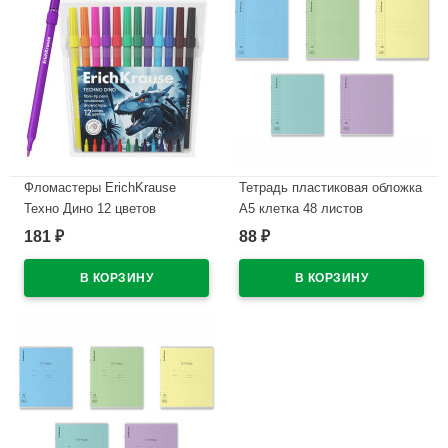
Фломастеры ErichKrause
Тетрадь пластиковая обложка
Техно Дино 12 цветов
А5 клетка 48 листов
арт.65030
ErichKrause CoverPrо
181
88
₽
₽
текстура зеркало ассорти
В наличии
арт.64630
В наличии