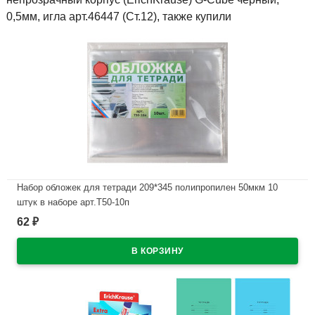
0,5мм, игла арт.46447 (Ст.12), также купили
Набор обложек для тетради 209*345 полипропилен 50мкм 10
штук в наборе арт.Т50-10п
62
₽
В наличии