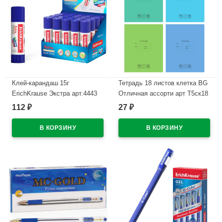
Клей-карандаш 15г
Тетрадь 18 листов клетка BG
ErichKrause Экстра арт.4443
Отличная ассорти арт Т5ск18
(Ст.20/480)
11775
112
27
₽
₽
В наличии
В наличии