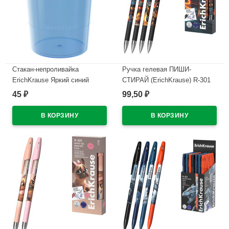
Стакан-непроливайка
Ручка гелевая ПИШИ-
ErichKrause Яркий синий
СТИРАЙ (ErichKrause) R-301
тонированный арт.64886
Магия Кубомир (Magic Block)
45
99,50
₽
₽
синий, 0,5мм арт.65233
В наличии
В наличии