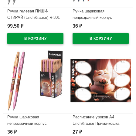
Ручка гелевая ПИШИ-
Ручка шариковая
СТИРАЙ (ErichKrause) R-301
непрозрачный корпус
Магия Френч (Magic Frenchie)
(ErichKrause) Техно Дино
99,50
36
₽
₽
синий, 0,5мм арт.65335
(Techno Dino) синий, 0,7/0,35
арт.65178 (Ст.50)
В наличии
В наличии
Ручка шариковая
Расписание уроков А4
непрозрачный корпус
ErichKrause Прима-кошка
(ErichKrause) Прима-кошка
арт.65307
36
27
₽
₽