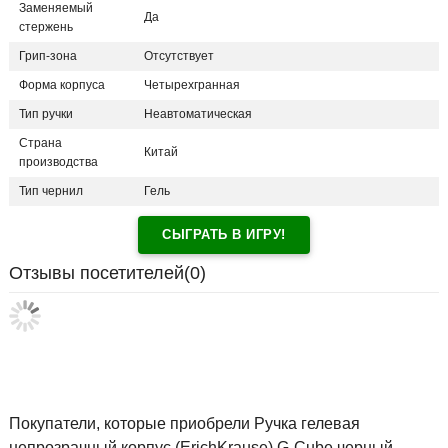
Заменяемый
Да
стержень
Грип-зона
Отсутствует
Форма корпуса
Четырехгранная
Тип ручки
Неавтоматическая
Страна
Китай
производства
Тип чернил
Гель
СЫГРАТЬ В ИГРУ!
Отзывы посетителей(
0
)
Покупатели, которые приобрели Ручка гелевая
непрозрачный корпус (ErichKrause) G-Cube черный,