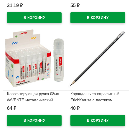
штук в наборе арт Т50-10
31,19
55
₽
₽
В наличии
В наличии
Корректирующая ручка 08мл
Карандаш чернографитный
deVENTE металлический
ErichKrause с ластиком
наконечник арт.4061107
Megapolis НВ трехгранный
64
40
₽
₽
черный корпус арт.43577
В наличии
(Ст.12)
В наличии