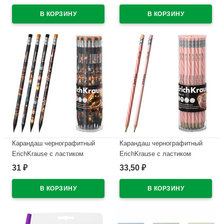
(Prima Cat) синий, 0,7/0,35
В наличии
арт.65352 (Ст.50)
В наличии
Карандаш чернографитный
Карандаш чернографитный
ErichKrause с ластиком
ErichKrause с ластиком
Кубомир (Mine Block) HB
Прима-кошка (Prima Cat) HB
31
33,50
₽
₽
круглый корпус ассорти
круглый корпус ассорти
пластик арт.65314 (Ст.42)
пластик арт.65385 (Ст.42)
В наличии
В наличии