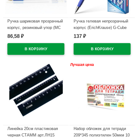
Ручка шариковая прозрачный
Ручка гелевая непрозрачный
корпус, резиновый упор (MC
корпус (ErichKrause) G-Cube
Gold) синий, 0,5мм, масло
синий, 0,5мм, игла арт.46162
86,58
137
₽
₽
арт.BMC-02
(Ст.12)
В наличии
В наличии
Лучшая цена
Линейка 20см пластиковая
Набор обложек для тетради
черная СТАММ арт.ЛН15
209*345 полиэтилен 50мкм 10