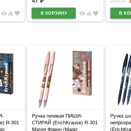
47
₽
20,97
₽
visibility
equalizer
favorite
visibility
equalizer
favorite
И-
Ручка гелевая ПИШИ-
Ручка ш
e) R-301
СТИРАЙ (ErichKrause) R-301
непрозр
ic
Магия Френч (Magic
(ErichKr