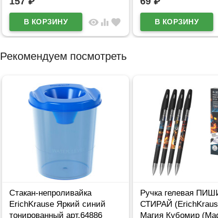
157
₽
69
₽
visibility
equalizer
favorite
Рекомендуем посмотреть
Стакан-непроливайка
Ручка гелевая ПИШ
ErichKrause Яркий синий
СТИРАЙ (ErichKraus
тонированный арт.64886
Магия Кубомир (Mag