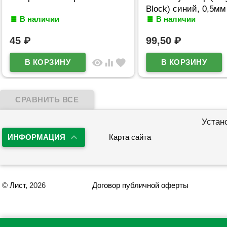
Block) синий, 0,5мм
В наличии
В наличии
арт.65233
45
₽
99,50
₽
visibility
equalizer
favorite
Устан
ИНФОРМАЦИЯ
Карта сайта
©
Лист
, 2026
Договор публичной оферты