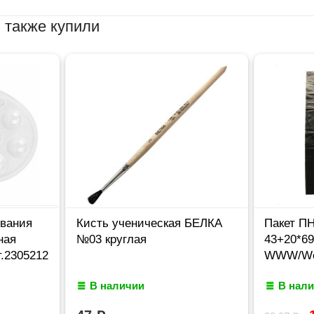
 также купили
вания
Кисть ученическая БЕЛКА
Пакет П
ная
№03 круглая
43+20*6
т.2305212
WWW/Wor
В наличии
В нал