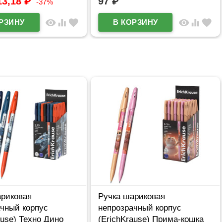
13,18
₽
97
₽
-37%
visibility
equalizer
favorite
visibility
equalizer
favorite
ариковая
Ручка шариковая
ачный корпус
непрозрачный корпус
ause) Техно Дино
(ErichKrause) Прима-кошка