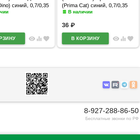
ino) синий, 0,7/0,35
(Prima Cat) синий, 0,7/0,35
ичии
В наличии
 (Ст.50)
арт.65352 (Ст.50)
36
₽
visibility
equalizer
favorite
visibility
equalizer
favorite
8-927-288-86-50
Бесплатные звонки по РФ