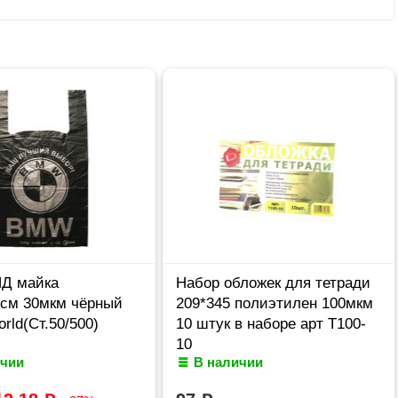
НД майка
Набор обложек для тетради
9см 30мкм чёрный
209*345 полиэтилен 100мкм
ld(Ст.50/500)
10 штук в наборе арт Т100-
10
ичии
В наличии