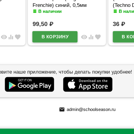
Frenchie) синий, 0,5мм
(Techno D
В наличии
В нал
арт.65335
арт.65178
99,50
₽
36
₽
visibility
equalizer
favorite
visibility
equalizer
favorite
овите наше приложение, чтобы делать покупки удобнее!
email
admin@schoolseason.ru