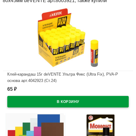
80х45мм deVENTE арт.8003921, также купили
Клей-карандаш 15г deVENTE Ультра Фикс (Ultra Fix), PVA-P
основа арт.4042923 (Ст.24)
65
₽
В наличии