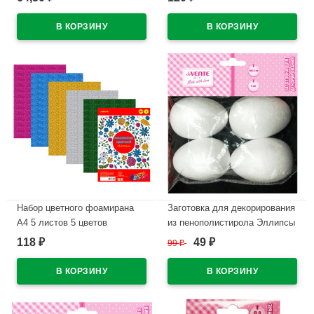
арт.8003902
В наличии
В наличии
Набор цветного фоамирана
Заготовка для декорирования
А4 5 листов 5 цветов
из пенополистирола Эллипсы
deVENTE толщина 2 мм с
4шт 80*55мм deVENTE
118
49
₽
99
₽
₽
блестками арт.8040779
арт.8003910
В наличии
В наличии