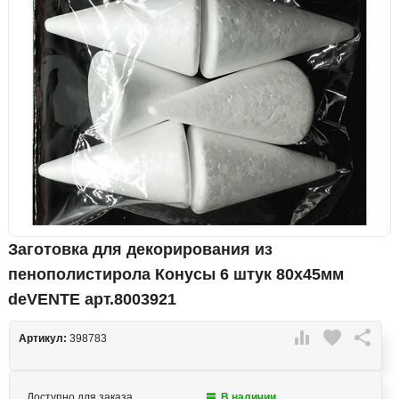
Заготовка для декорирования из
пенополистирола Конусы 6 штук 80х45мм
deVENTE арт.8003921

favorite

Артикул:
398783
Доступно для заказа
В наличии