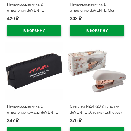
Пенал-косметичка 2
Пенал-косметичка 1
отделения deVENTE
отделение deVENTE Моя
Интроверт (Introvert)
Секретная сетка (My Secret
420
342
₽
₽
210x60x60мм темно-синий
Mesh) черный с сердечками
арт.7020669
210х60х60мм арт7029628
В наличии
В наличии
Пенал-косметичка 1
Степлер №24 (20л) пластик
отделение кожзам deVENTE
deVENTE Эстетик (Esthetics)
Нельзя ручка-петля
лавандово-пепельный с
347
376
₽
₽
215x80x50мм арт.7029615
антистеплером арт.4142518
(Ст.)