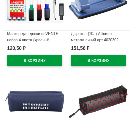
Маркер для доски deVENTE
Дырокол (10л) Attomex
набор 4 цвета (красный,
металл синий арт.4020302
синий, черный, зеленый) 2мм
120,50
151,56
₽
₽
В наличии
колпачок со стирателем и
магнитом для крепления
арт.5040605 (Ст.4)
В наличии