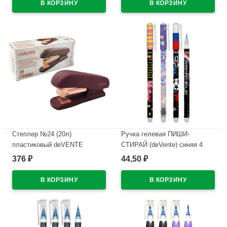
В наличии
В наличии
Степлер №24 (20л)
Ручка гелевая ПИШИ-
пластиковый deVENTE
СТИРАЙ (deVente) синяя 4
Эстетик (Esthetics) бургунди с
дизайна корпуса ассорти
376
44,50
₽
₽
антистеплером арт.4142517
0,38мм арт.5051628 (Ст.)
(Ст.)
В наличии
В наличии