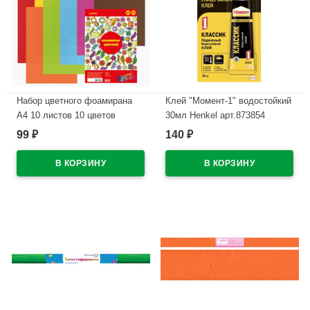
Набор цветного фоамирана
Клей "Момент-1" водостойкий
А4 10 листов 10 цветов
30мл Henkel арт.873854
deVENTE толщина 1 мм
99
140
₽
₽
В наличии
арт.8040796
В наличии