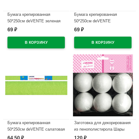
Бумага крепированная
Бумага крепированная
50*250см deVENTE зеленая
50*250см deVENTE
арт.8040721
оранжевая арт 8040706
69
69
₽
₽
В наличии
В наличии
Бумага крепированная
Заготовка для декорирования
50*250см deVENTE салатовая
из пенополистирола Шары
арт 8040726
6шт d-60мм deVENTE
64,50
120
₽
₽