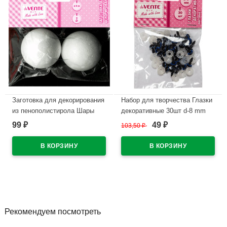
Заготовка для декорирования
Набор для творчества Глазки
из пенополистирола Шары
декоративные 30шт d-8 mm
2шт d-80мм deVENTE
круглые винтовые с
99
49
₽
103,50
₽
₽
арт.8003903
фиксатором deVENTE
голубые арт.8001318
В наличии
В наличии
Рекомендуем посмотреть