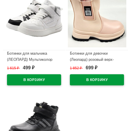
Ботинки для мальчика
Ботинки для девочки
(ЛЕОПАРД) Мультиколор
(Леопард) розовый верх-
верх-искусственная кожа
искусственная кожа
499
699
1 615
₽
1 852
₽
₽
₽
подкладка - байка размерный
подкладка -натуральный мех
ряд 32-37 арт.ld-D799-2-1
артикул ld-3920-3-3
В наличии
В наличии