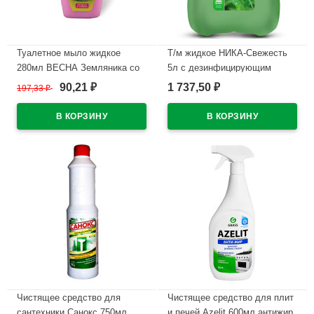
Туалетное мыло жидкое
Т/м жидкое НИКА-Свежесть
280мл ВЕСНА Земляника со
5л с дезинфицирующим
сливками арт.5099
эффектом (Ст.4)
90,21
1 737,50
197,33
₽
₽
₽
В наличии
В наличии
Чистящее средство для
Чистящее средство для плит
сантехники Санокс 750мл
и печей Azelit 600мл антижир