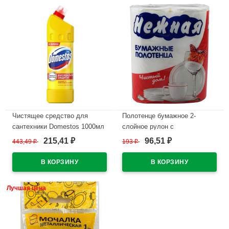
Чистящее средство для
Полотенце бумажное 2-
сантехники Domestos 1000мл
слойное рулон с
Лимонная свежесть
перфорацией 2рулона в
215,41
96,51
443,49
₽
193
₽
₽
₽
упаковке 14м Нежная белое
В наличии
(Ст.12)
В наличии
Лучшая цена