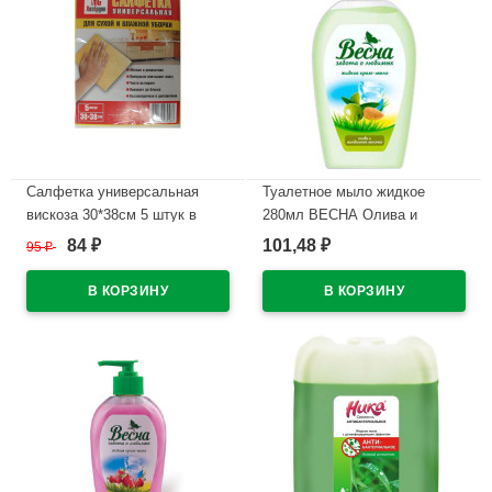
Салфетка универсальная
Туалетное мыло жидкое
вискоза 30*38см 5 штук в
280мл ВЕСНА Олива и
упаковке
миндальное молочко,персик
84
101,48
95
₽
₽
₽
арт.5097/5127
В наличии
В наличии