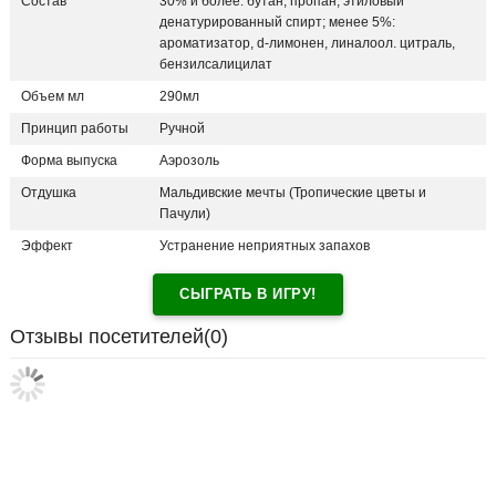
Состав
30% и более: бутан, пропан, этиловый
денатурированный спирт; менее 5%:
ароматизатор, d-лимонен, линалоол. цитраль,
бензилсалицилат
Объем мл
290мл
Принцип работы
Ручной
Форма выпуска
Аэрозоль
Отдушка
Мальдивские мечты (Тропические цветы и
Пачули)
Эффект
Устранение неприятных запахов
СЫГРАТЬ В ИГРУ!
Отзывы посетителей(
0
)