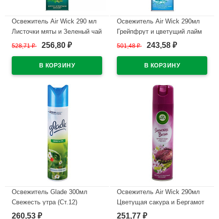
Освежитель Air Wick 290 мл
Освежитель Air Wick 290мл
Листочки мяты и Зеленый чай
Грейпфрут и цветущий лайм
(Ст.12)
256,80
243,58
528,71
₽
501,48
₽
₽
₽
В наличии
В наличии
Освежитель Glade 300мл
Освежитель Air Wick 290мл
Свежесть утра (Ст.12)
Цветущая сакура и Бергамот
(Ст.12)
260,53
251,77
₽
₽