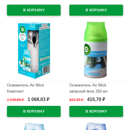
В наличии
В наличии
Освежитель Air Wick
Освежитель Air Wick
Комплект
запасной блок 250 мл
Океанский бриз/Голубая
1 068,03
415,70
2 198,88
₽
831,39
₽
₽
₽
В наличии
лагуна (Ст.6)
В наличии