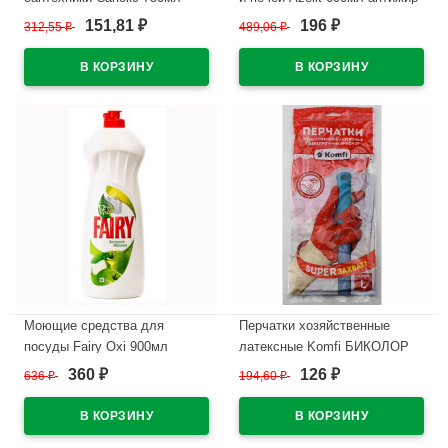
Антиржавчина
курок Grass арт.218600
151,81
196
312,55
₽
489,06
₽
₽
₽
В наличии
В наличии
Моющие средства для
Перчатки хозяйственные
посуды Fairy Oxi 900мл
латексные Komfi БИКОЛОР
Ромашка и Витамин Е
СВЕРХПРОЧНЫЕ бело-
360
126
636
₽
194,60
₽
₽
₽
красный размер L
В наличии
В наличии