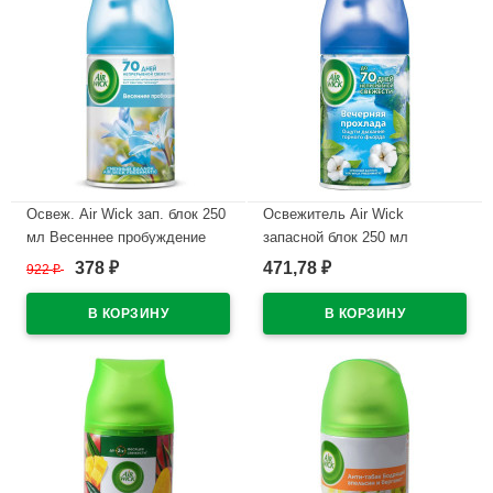
Освеж. Air Wick зап. блок 250
Освежитель Air Wick
мл Весеннее пробуждение
запасной блок 250 мл
(Ст.6)
Вечерняя прохлада (Ст.6)
378
471,78
922
₽
₽
₽
В наличии
В наличии