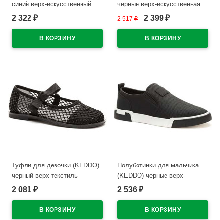
синий верх-искусственный
черные верх-искусственная
нубук подкладка-натуральная
кожа лак подкладка-
2 322
2 399
₽
2 517
₽
₽
кожа артикул 956403/02-03
натуральная кожа артикул
558007/03-01
В наличии
В наличии
Туфли для девочки (KEDDO)
Полуботинки для мальчика
черный верх-текстиль
(KEDDO) черные верх-
подкладка-натуральная кожа
искусственная кожа
2 081
2 536
₽
₽
артикул 956408/01-02
подкладка-натуральная кожа
артикул 558145/25-01
В наличии