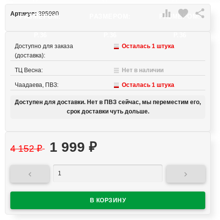

favorite

Артикул:
395980
РАЗМЕРОМ:
РАЗМЕРОМ:
РАЗМЕРОМ:
Р.36
Р.36
Р.36
Доступно для заказа
Осталась 1 штука
(доставка):
ТЦ Весна:
Нет в наличии
Чаадаева, ПВЗ:
Осталась 1 штука
Доступен для доставки. Нет в ПВЗ сейчас, мы переместим его,
срок доставки чуть дольше.
1 999
₽
4 152
₽

