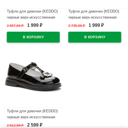
Туфли для девочки (KEDDO)
Туфли для девочки (KEDDO)
черные верх-искусственная
черные верх-искусственная
кожа лак подкладка-
кожа лак подкладка-
1 999
1 999
2 657,64
₽
2 735,96
₽
₽
₽
натуральная кожа артикул
натуральная кожа артикул
956408/03-01
956408/04-02
В наличии
В наличии
Туфли для девочки (KEDDO)
черные верх-искусственная
кожа лак подкладка-
2 599
2 812,58
₽
₽