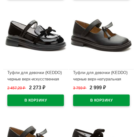
В наличии
Туфли для девочки (KEDDO)
Туфли для девочки (KEDDO)
черные верх-искусственная
черные верх-натуральная
кожа лак подкладка-
кожа подкладка-натуральная
2 273
2 999
2 457,20
₽
3 759
₽
₽
₽
натуральная кожа артикул
кожа артикул 558004/98-01
956401/06-02
В наличии
В наличии