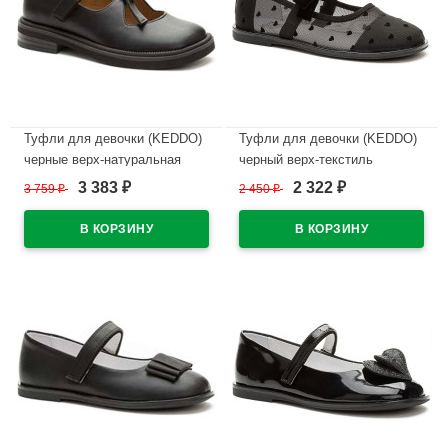
Туфли для девочки (KEDDO)
Туфли для девочки (KEDDO)
черные верх-натуральная
черный верх-текстиль
кожа подкладка-натуральная
подкладка-натуральная кожа
3 383
2 322
3 759
₽
2 450
₽
₽
₽
кожа артикул 558004/98-01
артикул 956408/01-01
В наличии
В наличии