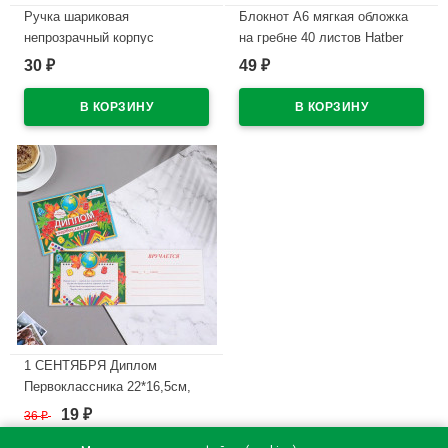
Ручка шариковая
Блокнот А6 мягкая обложка
непрозрачный корпус
на гребне 40 листов Hatber
(ErichKrause) R-301 Пастель
Аквалайф ассорти
30
49
₽
₽
(Pastel) синий, 0,7мм
арт.40Б6В1гр
арт.55387 (Ст.50)
В наличии
В наличии
1 СЕНТЯБРЯ Диплом
Первоклассника 22*16,5см,
арт.9838442
19
36
₽
₽
В наличии