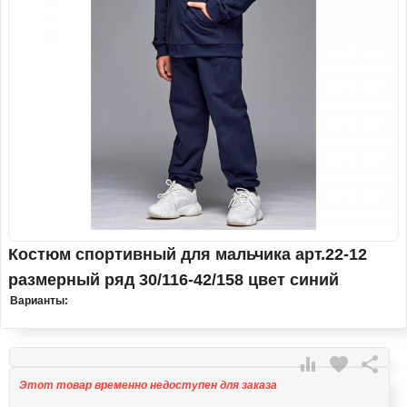
Костюм спортивный для мальчика арт.22-12
размерный ряд 30/116-42/158 цвет синий
Варианты:

favorite

Этот товар временно недоступен для заказа