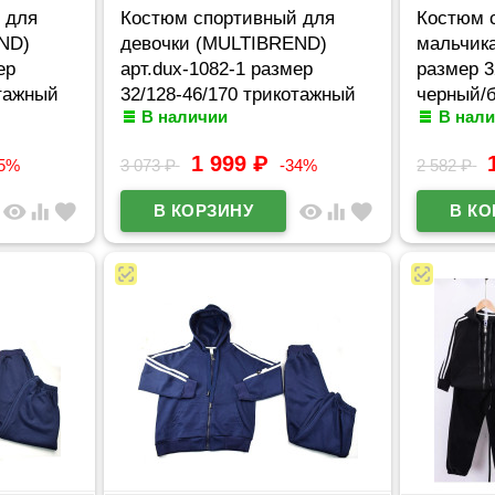
 для
Костюм спортивный для
Костюм 
ND)
девочки (MULTIBREND)
мальчика
ер
арт.dux-1082-1 размер
размер 3
отажный
32/128-46/170 трикотажный
черный/
В наличии
В нал
цвет мятный
1 999
₽
25%
3 073
₽
-34%
2 582
₽
visibility
equalizer
favorite
visibility
equalizer
favorite