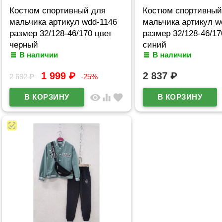
Костюм спортивный для
Костюм спортивный
мальчика артикул wdd-1146
мальчика артикул w
размер 32/128-46/170 цвет
размер 32/128-46/17
черный
синий
В наличии
В наличии
1 999
₽
2 837
₽
2 692
₽
-25%
visibility
equalizer
favorite