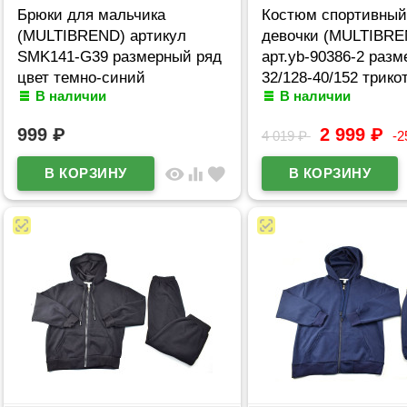
Брюки для мальчика
Костюм спортивный
(MULTIBREND) артикул
девочки (MULTIBRE
SMK141-G39 размерный ряд
арт.yb-90386-2 разм
цвет темно-синий
32/128-40/152 трик
В наличии
В наличии
цвет черный
999
₽
2 999
₽
4 019
₽
-
visibility
equalizer
favorite