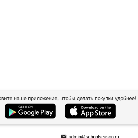
овите наше приложение, чтобы делать покупки удобнее!
email
admin@schoolseason.ru