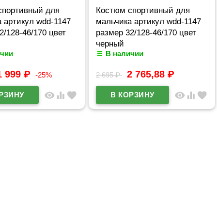
спортивный для
Костюм спортивный для
 артикул wdd-1147
мальчика артикул wdd-1147
2/128-46/170 цвет
размер 32/128-46/170 цвет
черный
ичии
В наличии
1 999
₽
2 765,88
₽
-25%
2 695
₽
visibility
equalizer
favorite
visibility
equalizer
favorite