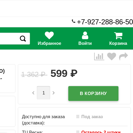
+7-927-288-86-50
Избранное
Войти
Корзина
₽
599
D)
1 362
₽
-


Доступно для заказа
Под заказ
(доставка):
ТЦ Весна:
Осталось 2 штуки