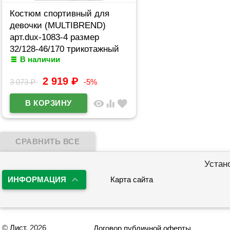
Костюм спортивный для
девочки (MULTIBREND)
арт.dux-1083-4 размер
32/128-46/170 трикотажный
В наличии
цвет мятный
2 919
₽
3 073
₽
-5%
visibility
equalizer
favorite
Устан
ИНФОРМАЦИЯ
Карта сайта
©
Лист
, 2026
Договор публичной оферты