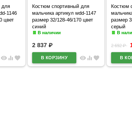
 для
Костюм спортивный для
Костюм 
dd-1146
мальчика артикул wdd-1147
мальчика
0 цвет
размер 32/128-46/170 цвет
размер 3
синий
серый
В наличии
В нал
2 837
₽
2 692
₽
visibility
equalizer
favorite
visibility
equalizer
favorite