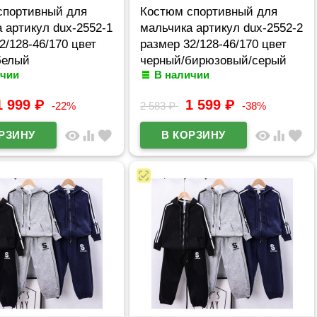
спортивный для
Костюм спортивный для
 артикул dux-2552-1
мальчика артикул dux-2552-2
2/128-46/170 цвет
размер 32/128-46/170 цвет
белый
черный/бирюзовый/серый
ичии
В наличии
1 999
₽
1 599
₽
-22%
2 583
₽
-38%
visibility
equalizer
favorite
visibility
equalizer
favorite