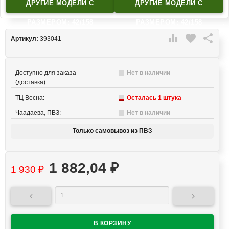
ДРУГИЕ МОДЕЛИ C
ДРУГИЕ МОДЕЛИ C
РАЗМЕРОМ: 42/158
РАЗМЕРОМ: 42/158

favorite

Артикул:
393041
Доступно для заказа
Нет в наличии
(доставка):
ТЦ Весна:
Осталась 1 штука
Чаадаева, ПВЗ:
Нет в наличии
Только самовывоз из ПВЗ
1 882,04
₽
1 930
₽

