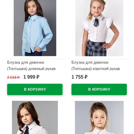
Блузка для девочки
Блузка для девочки
(Топтышка) длинный рукав
(Топтышка) короткий рукав
цвет голубой арт.5066
цвет белый арт.5040
1 999
1 755
2 018
₽
₽
₽
размерный ряд 34/134-42/158
размерный ряд 34/134-42/158
В наличии
В наличии