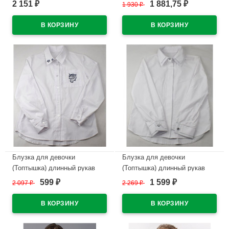
цвет голубой арт.5098
цвет розовый арт.072
2 151
1 881,75
₽
1 930
₽
₽
размерный ряд 34/134-42/158
размерный ряд 32/128-40/152
В наличии
В наличии
Блузка для девочки
Блузка для девочки
(Топтышка) длинный рукав
(Топтышка) длинный рукав
цвет белый арт.5152
цвет белый арт.5258
599
1 599
2 097
₽
2 269
₽
₽
₽
размерный ряд 34/134-40/152
размерный ряд 34/134-42/158
В наличии
В наличии