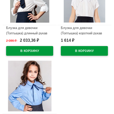
Блузка для девочки
Блузка для девочки
(Топтышка) длинный рукав
(Топтышка) короткий рукав
цвет белый арт.5098
цвет белый арт.5113
2 033,36
1 614
2 086
₽
₽
₽
размерный ряд 34/134-42/158
размерный ряд 32/128-42/158
В наличии
В наличии