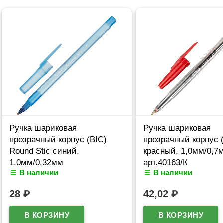
Ручка шариковая
Ручка шариковая
прозрачный корпус (BIC)
прозрачный корпус (
Round Stic синий,
красный, 1,0мм/0,7
1,0мм/0,32мм
арт.40163/К
В наличии
В наличии
арт.921403/934598
28
₽
42,02
₽