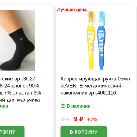
Лучшая цена
тские арт.3С27
Корректирующая ручка 05мл
8-24 хлопок 90%
deVENTE металлический
д 7% эластан 3%
наконечник арт.4061116
ий для мальчика
ичии
В наличии
с)
9
₽
28
₽
-67%