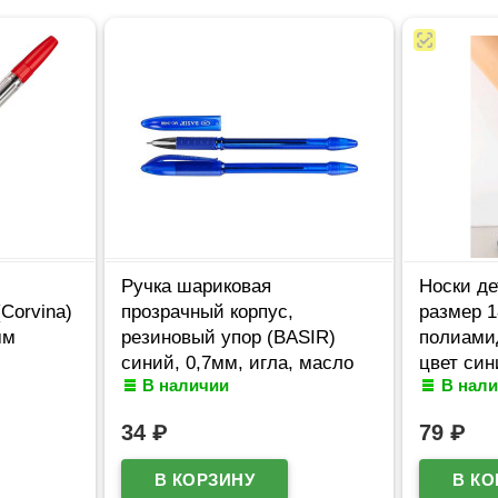
Ручка шариковая
Носки де
Corvina)
прозрачный корпус,
размер 1
мм
резиновый упор (BASIR)
полиами
синий, 0,7мм, игла, масло
цвет син
В наличии
В нал
арт.МС-3498/МС-3497
(Юстатек
34
₽
79
₽