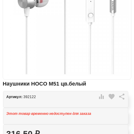
Наушники HOCO M51 цв.белый

favorite

Артикул:
392122
Этот товар временно недоступен для заказа
316,50