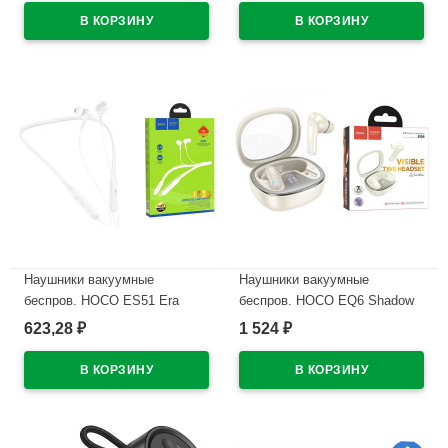
В наличии
В наличии
Наушники вакуумные
Наушники вакуумные
беспров. HOCO ES51 Era
беспров. HOCO EQ6 Shadow
sports цв.белый
true wireless BT headset
623,28
1 524
₽
₽
цв.молочный белый
В наличии
В наличии