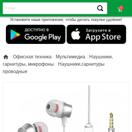
shopping_cart
Установите наше приложение, чтобы делать покупки удобнее!

Офисная техника
Мультимедиа
Наушники,
гарнитуры, микрофоны
Наушники,гарнитуры
проводные