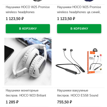
Наушники HOCO W25 Promise
Наушники HOCO W25 Promise
wireless headphones
wireless headphones цв.синий,
цв.черный, внешние
внешние
1 123,50
1 123,50
₽
₽
В наличии
В наличии
Наушники мониторные
Наушники вакуумные
беспров. HOCO W23 Briliant
беспров. HOCO ES58 Sound
sound цв.белый
tide sports цв.черный
1 285
755,50
₽
₽