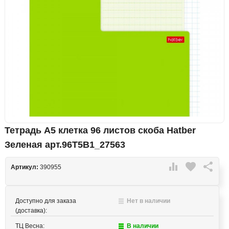
Тетрадь А5 клетка 96 листов скоба Hatber
Зеленая арт.96Т5В1_27563

favorite

Артикул:
390955
Доступно для заказа
Нет в наличии
(доставка):
ТЦ Весна:
В наличии