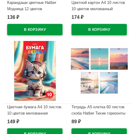
Карандаши цветные Hatber
Цветной картон А4 10 листов
Модница 12 цветов
10 цветов мелованный
заточенные трехгранные
двухсторонний Hatber Луна-
136
174
₽
₽
арт.CS_095277
парк в пакете
арт.10Кц4_36116
В наличии
В наличии
Цветная бумага А4 10 листов
Тетрадь А5 клетка 60 листов
10 цветов мелованная
скоба Hatber Тихие горизонты
двухсторонняя Hatber Скейт-
мелованный картон
149
89
₽
₽
дог в папке арт.10Бц4м_36610
ламинация софт тач
арт.60Т5В1