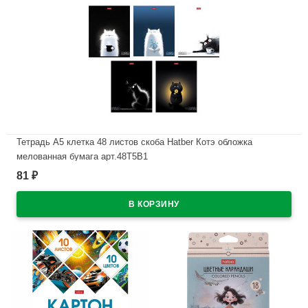
Тетрадь А5 клетка 48 листов скоба Hatber Котэ обложка
мелованная бумага арт.48Т5В1
81
₽
В наличии