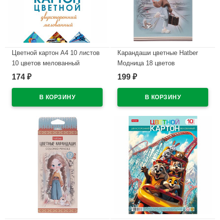
Цветной картон А4 10 листов
Карандаши цветные Hatber
10 цветов мелованный
Модница 18 цветов
двухсторонний Hatber
заточенные трехгранные
174
199
₽
₽
Мозаика в папке
арт.CS_095278
арт.10Кц4_25049
В наличии
В наличии