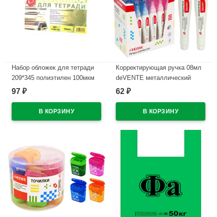
Набор обложек для тетради
Корректирующая ручка 08мл
209*345 полиэтилен 100мкм
deVENTE металлический
10 штук в наборе арт Т100-10
наконечник арт.4061108
97
62
₽
₽
В наличии
В наличии