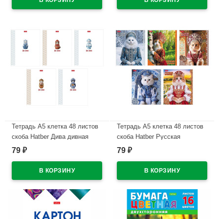
В наличии
В наличии
Тетрадь А5 клетка 48 листов
Тетрадь А5 клетка 48 листов
скоба Hatber Дива дивная
скоба Hatber Русская
обложка мелованная бумага
красавица обложка
79
79
₽
₽
арт.48Т5В1
мелованный картон
арт.48Т5В1
В наличии
В наличии