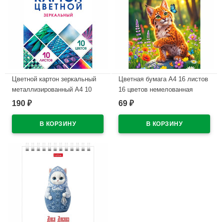
Цветной картон зеркальный
Цветная бумага А4 16 листов
металлизированный А4 10
16 цветов немелованная
листов 10 цветов
двухсторонняя Hatber
190
69
₽
₽
односторонний Hatber
Рысенок на скобе
Мозаика в папке
арт.16Бц4_36117
арт.10Кц4мт_23734
В наличии
В наличии