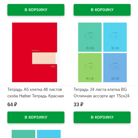
В наличии
В наличии
Тетрадь А5 клетка 48 листов
Тетрадь 24 листа клетка BG
скоба Hatber Тетрадь Красная
Отличная ассорти арт Т5ск24
арт.48Т5В1_27565
11785
64
33
₽
₽
В наличии
В наличии