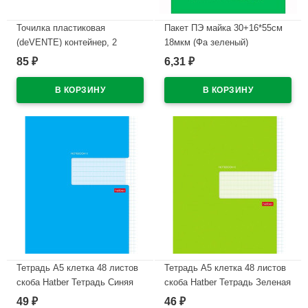
Точилка пластиковая
Пакет ПЭ майка 30+16*55см
(deVENTE) контейнер, 2
18мкм (Фа зеленый)
отверстия арт.8031914 (Ст.12)
85
6,31
₽
₽
В наличии
В наличии
Тетрадь А5 клетка 48 листов
Тетрадь А5 клетка 48 листов
скоба Hatber Тетрадь Синяя
скоба Hatber Тетрадь Зеленая
арт.48Т5В1_27561
арт.48Т5В1_27563
49
46
₽
₽