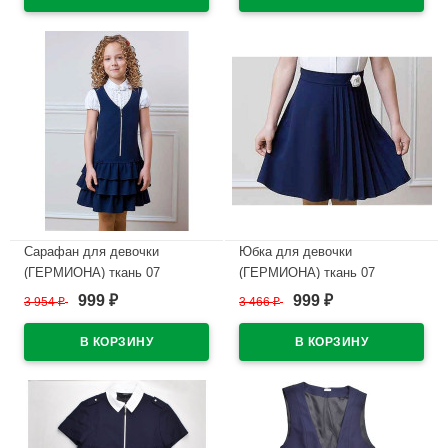
В наличии
В наличии
Сарафан для девочки
Юбка для девочки
(ГЕРМИОНА) ткань 07
(ГЕРМИОНА) ткань 07
арт.5219-07 размер 30/122-
арт.4180-07 размер 30/122-
999
999
3 954
₽
3 466
₽
₽
₽
34/140 цвет синий
34/140 цвет синий
В наличии
В наличии