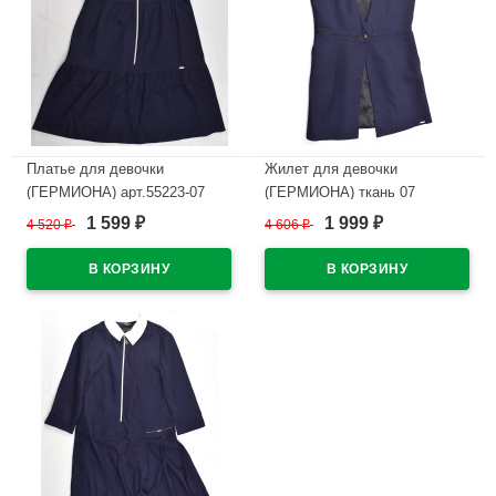
Платье для девочки
Жилет для девочки
(ГЕРМИОНА) арт.55223-07
(ГЕРМИОНА) ткань 07
размерный ряд 34/140-44/170
арт.3088-07 размер 34/140-
1 599
1 999
4 520
₽
4 606
₽
₽
₽
цвет синий
44/170 цвет синий
В наличии
В наличии