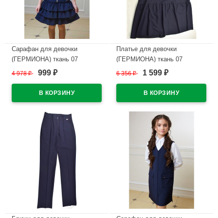
Сарафан для девочки
Платье для девочки
(ГЕРМИОНА) ткань 07
(ГЕРМИОНА) ткань 07
арт.5239-07 размер 32/134-
арт.55250-07 размер 34/134-
999
1 599
4 978
₽
6 356
₽
₽
₽
44/170 цвет синий
46/170 цвет синий
В наличии
В наличии