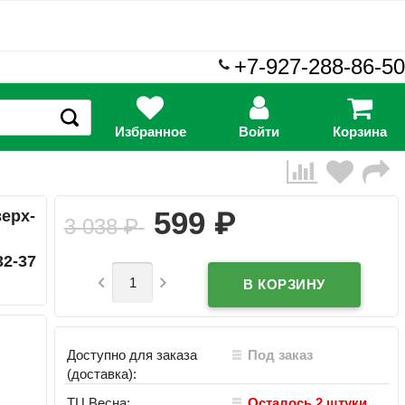
+7-927-288-86-50
Избранное
Войти
Корзина
₽
599
верх-
3 038
₽
32-37


Доступно для заказа
Под заказ
(доставка):
ТЦ Весна:
Осталось 2 штуки