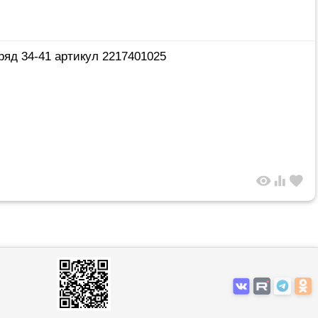
ряд 34-41 артикул 2217401025
visibility
equalizer
favorite