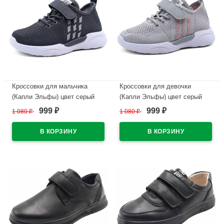
Кроссовки для мальчика
Кроссовки для девочки
(Капли Эльфы) цвет серый
(Капли Эльфы) цвет серый
верх-текстиль подкладка-
верх-текстиль подкладка-
999
999
1 080
₽
1 080
₽
₽
₽
текстиль артикул wjp-W2-3-2
текстиль артикул wjp-W2-3-3
В наличии
В наличии