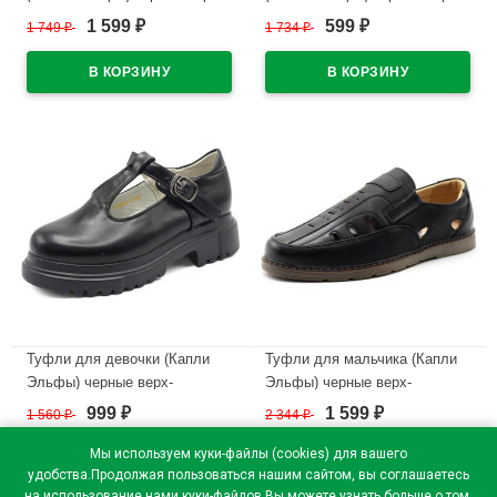
искусственная кожа
искусственная кожа
1 599
599
1 749
₽
1 734
₽
₽
₽
подкладка-текстиль
подкладка-текстиль
размерный ряд 32-37 артикул
размерный ряд 32-37 артикул
wjp-B0778-17
wjp-B0778-9
В наличии
В наличии
Туфли для девочки (Капли
Туфли для мальчика (Капли
Эльфы) черные верх-
Эльфы) черные верх-
искусственная кожа
искусственная кожа
999
1 599
1 560
₽
2 344
₽
₽
₽
подкладка- искусственная
подкладка-искусственная
кожа артикул wjp-AV646-3
кожа размерный ряд 36-41
Мы используем куки-файлы (cookies) для вашего
артикул wjp-A3210X-7
удобства.Продолжая пользоваться нашим сайтом, вы соглашаетесь
В наличии
на использование нами куки-файлов.Вы можете узнать больше о том,