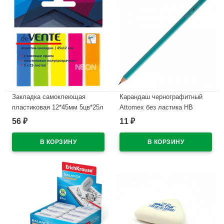
Закладка самоклеющая
Карандаш чернографитный
пластиковая 12*45мм 5цв*25л
Attomex без ластика НВ
(deVENTE) неон арт.2011307
зеленый корпус пластиковый
56
11
₽
₽
арт.5032600
В наличии
В наличии