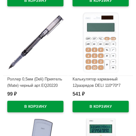
В наличии
Роллер 0,5мм (Deli) Приятель
Калькулятор карманный
(Mate) черный арт.EQ20220
12разрядов DELI 110*70*7
(Ст.12)
(EM120WHITE) (Ст.1)
99
541
₽
₽
В наличии
В наличии