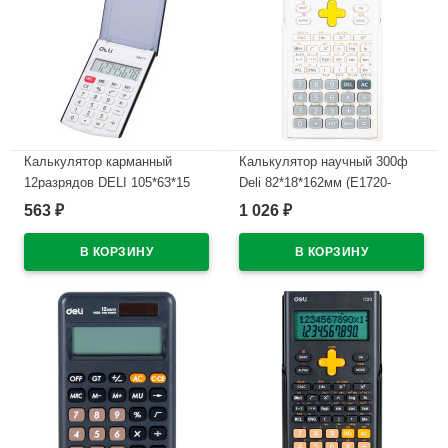
Калькулятор карманный
Калькулятор научный 300ф
12разрядов DELI 105*63*15
Deli 82*18*162мм (E1720-
(E39217/BLACK) (Ст.1)
WHITE) белый, одинарное
563
1 026
₽
₽
питание
В наличии
В наличии