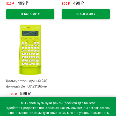
Deli 105*158*28
Deli 105*158*28 (EM124BLUE)
499
499
816
₽
866
₽
₽
₽
(EM124GREEN) зеленый
синий (Ст.1)
(Ст.1)
В наличии
В наличии
Калькулятор научный 240
функций Deli 88*23*165мм
(E1710A/GRN) зеленый,
599
1 070
₽
₽
одинарное питание
Мы используем куки-файлы (cookies) для вашего
В наличии
удобства.Продолжая пользоваться нашим сайтом, вы соглашаетесь
на использование нами куки-файлов.Вы можете узнать больше о том,