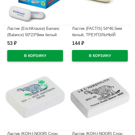
Ластик (ErichKrause) Баланс
Ластик (FACTIS) 54*46,5мм
(Balance) 50*23*9мм белый
белый, ТРЕУГОЛЬНЫЙ
арт.34638
арт.TRI-24
53
144
₽
₽
В наличии
В наличии
Ластик (KOH-I-NOOR) Слон
Ластик (KOH-I-NOOR) Слон