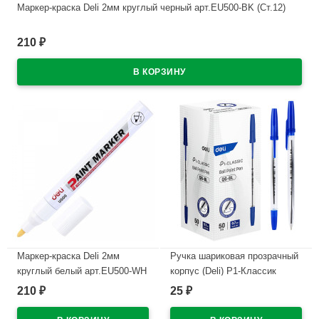
Маркер-краска Deli 2мм круглый черный арт.EU500-BK (Ст.12)
В наличии
210
₽
Маркер-краска Deli 2мм
Ручка шариковая прозрачный
круглый белый арт.EU500-WH
корпус (Deli) P1-Классик
(Ст.12)
(Classic) синий, 0,7мм
210
25
₽
₽
арт.EQ6-BL (Ст.12)
В наличии