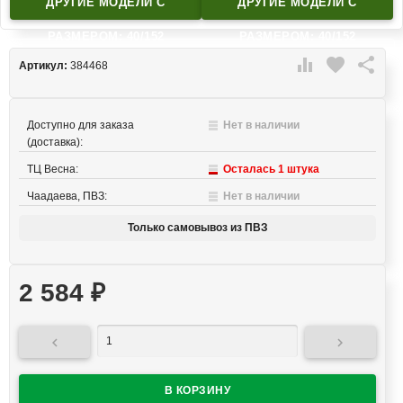
ДРУГИЕ МОДЕЛИ C
ДРУГИЕ МОДЕЛИ C
РАЗМЕРОМ: 40/152
РАЗМЕРОМ: 40/152

favorite

Артикул:
384468
Доступно для заказа
Нет в наличии
(доставка):
ТЦ Весна:
Осталась 1 штука
Чаадаева, ПВЗ:
Нет в наличии
Только самовывоз из ПВЗ
2 584
₽

