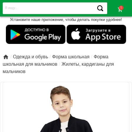
shopping_cart
Установите наше приложение, чтобы делать покупки удобнее!

Одежда и обувь
Форма школьная
Форма
школьная для мальчиков
Жилеты, кардиганы для
мальчиков