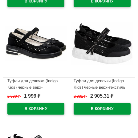
0020A2
0019A2
В наличии
В наличии
Туфли для девочки (Indigo
Туфли для девочки (Indigo
Kids) черные верх-
Kids) черные верх-текстиль
искусственная кожа
подкладка-натуральная кожа
1 999
2 905,31
2 980
₽
2 831
₽
₽
₽
подкладка-натуральная кожа
артикул 32-0210A
артикул 32-0366A
В наличии
В наличии