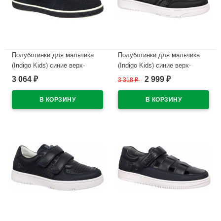
Полуботинки для мальчика
Полуботинки для мальчика
(Indigo Kids) синие верх-
(Indigo Kids) синие верх-
искусственная кожа
искусственная кожа
3 064
2 999
₽
3 318
₽
₽
подкладка-натуральная кожа
подкладка-натуральная кожа
размерный ряд 32-37 арт.41-
размерный ряд 36-40 арт.44-
0325C
0175B
В наличии
В наличии