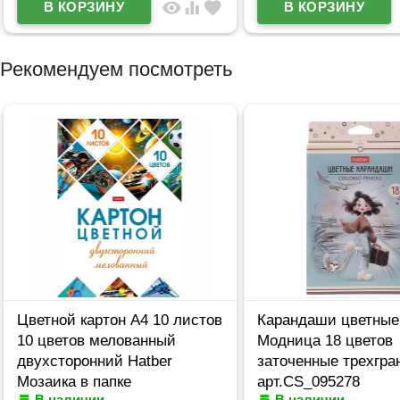
visibility
equalizer
favorite
Рекомендуем посмотреть
Цветной картон А4 10 листов
Карандаши цветные
10 цветов мелованный
Модница 18 цветов
двухсторонний Hatber
заточенные трехгра
Мозаика в папке
арт.CS_095278
В наличии
В наличии