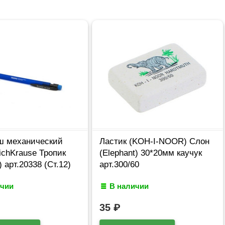
ш механический
Ластик (KOH-I-NOOR) Слон
ichKrause Тропик
(Elephant) 30*20мм каучук
 арт.20338 (Ст.12)
арт.300/60
ичии
В наличии
35
₽