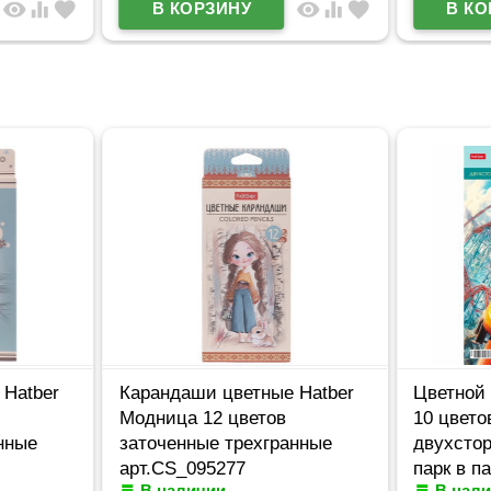
visibility
equalizer
favorite
visibility
equalizer
favorite
 Hatber
Карандаши цветные Hatber
Цветной 
Модница 12 цветов
10 цвет
нные
заточенные трехгранные
двухстор
арт.CS_095277
парк в п
В наличии
В нал