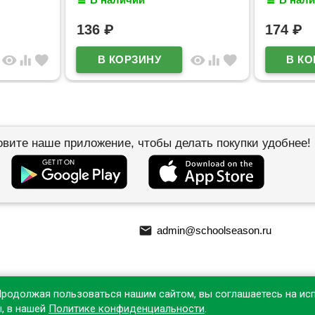
арт.10Кц
136
₽
174
₽
visibility
equalizer
favorite
visibility
equalizer
favorite
овите наше приложение, чтобы делать покупки удобнее!
email
admin@schoolseason.ru
Продолжая пользоваться нашим сайтом, вы соглашаетесь на ис
ы, в нашей
Политике конфиденциальности
.