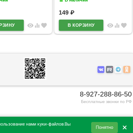
4_36116
арт.10Бц4м_36610
149
₽
visibility
equalizer
favorite
visibility
equalizer
favorite
8-927-288-86-50
Бесплатные звонки по РФ
пользование нами куки-файлов.Вы
×
Понятно
КОРЗИНА