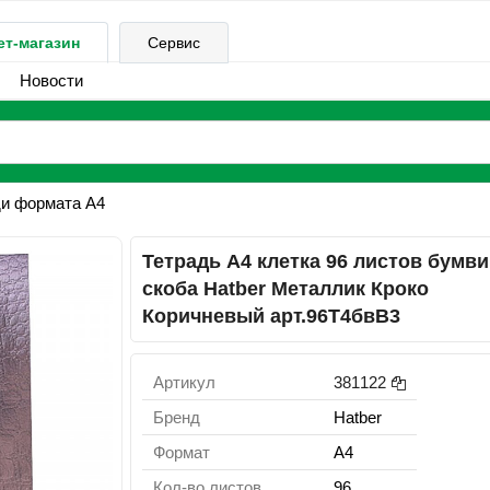
ет-магазин
Сервис
Новости
ди формата А4
Тетрадь А4 клетка 96 листов бумв
скоба Hatber Металлик Кроко
Коричневый арт.96Т4бвВ3
Артикул
381122
Бренд
Hatber
Формат
A4
Кол-во листов
96