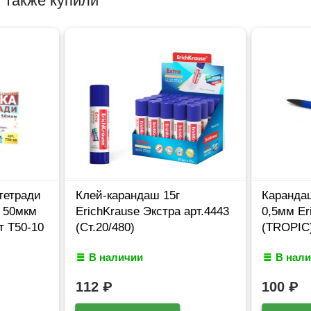
 также купили
тетради
Клей-карандаш 15г
Каранда
 50мкм
ErichKrause Экстра арт.4443
0,5мм Er
т Т50-10
(Ст.20/480)
(TROPIC)
В наличии
В нал
112
₽
100
₽