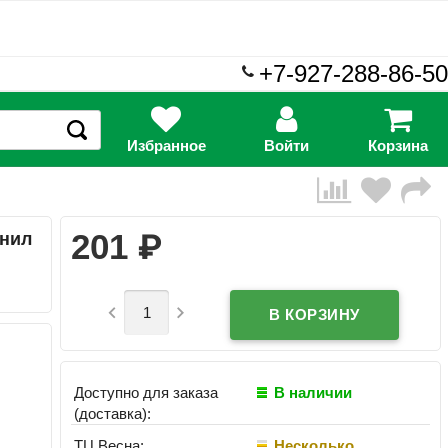
+7-927-288-86-50
Избранное
Войти
Корзина
₽
201
инил


Доступно для заказа
В наличии
(доставка):
ТЦ Весна:
Несколько