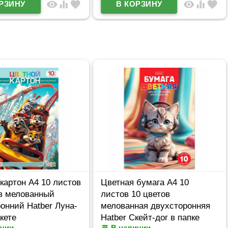
visibility
equalizer
favorite
visibility
equalizer
favorite
картон А4 10 листов
Цветная бумага А4 10
ов мелованный
листов 10 цветов
онний Hatber Луна-
мелованная двухсторонняя
акете
Hatber Скейт-дог в папке
ичии
В наличии