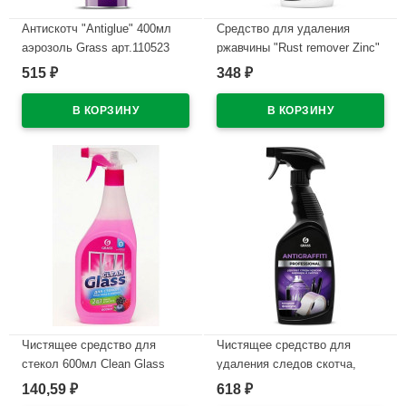
Антискотч "Antiglue" 400мл
Средство для удаления
аэрозоль Grass арт.110523
ржавчины "Rust remover Zinc"
600мл курок Grass арт.110484
515
348
₽
₽
В наличии
В наличии
Чистящее средство для
Чистящее средство для
стекол 600мл Clean Glass
удаления следов скотча,
Grass с курком Лесные ягоды
жвачки, резины, клея Grass
140,59
618
₽
₽
арт.125241 (Ст.12)
Antigraffiti Professional 600мл