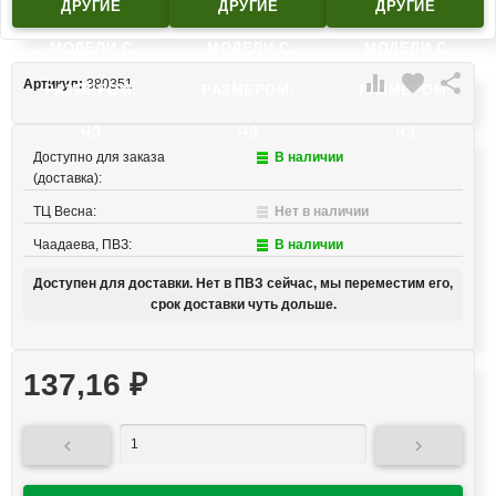
ДРУГИЕ
ДРУГИЕ
ДРУГИЕ
МОДЕЛИ C
МОДЕЛИ C
МОДЕЛИ C

favorite

Артикул:
380351
РАЗМЕРОМ:
РАЗМЕРОМ:
РАЗМЕРОМ:
ЧЗ
ЧЗ
ЧЗ
Доступно для заказа
В наличии
(доставка):
ТЦ Весна:
Нет в наличии
Чаадаева, ПВЗ:
В наличии
Доступен для доставки. Нет в ПВЗ сейчас, мы переместим его,
срок доставки чуть дольше.
137,16
₽

