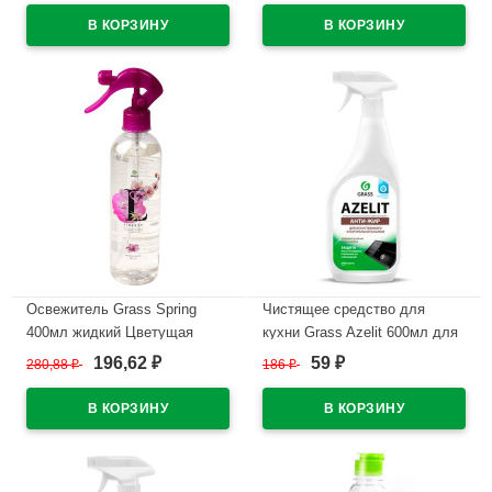
курок арт.125602
В наличии
В наличии
Освежитель Grass Spring
Чистящее средство для
400мл жидкий Цветущая
кухни Grass Azelit 600мл для
магнолия арт.125117
камня курок арт.125643
196,62
59
280,88
₽
186
₽
₽
₽
В наличии
В наличии