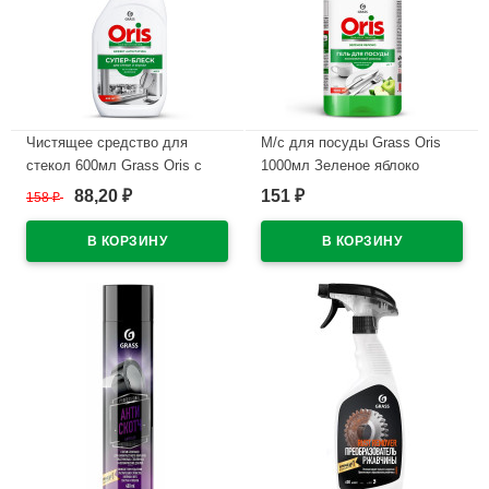
Чистящее средство для
М/с для посуды Grass Oris
стекол 600мл Grass Oris с
1000мл Зеленое яблоко
курком Супер блеск ЭКОНОМ
ЭКОНОМ (Ст.)
88,20
151
158
₽
₽
₽
(Ст.20)
В наличии
В наличии