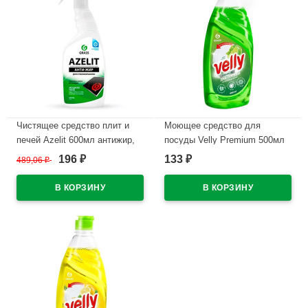
Чистящее средство плит и
Моющее средство для
печей Azelit 600мл антижир,
посуды Velly Premium 500мл
для стеклокерамики курок
лайм и мята Grass арт.125423
196
133
489,06
₽
₽
₽
Grass арт.125642
(Ст.8)
В наличии
В наличии